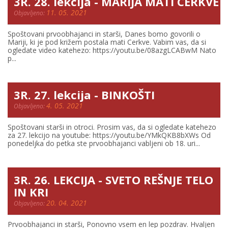
3R. 28. lekcija - MARIJA MATI CERKVE
11. 05. 2021
Objavljeno:
Spoštovani prvoobhajanci in starši, Danes bomo govorili o
Mariji, ki je pod križem postala mati Cerkve. Vabim vas, da si
ogledate video katehezo: https://youtu.be/08azgLCABwM Nato
p...
3R. 27. lekcija - BINKOŠTI
4. 05. 2021
Objavljeno:
Spoštovani starši in otroci. Prosim vas, da si ogledate katehezo
za 27. lekcijo na youtube: https://youtu.be/YMkQKB8bXWs Od
ponedeljka do petka ste prvoobhajanci vabljeni ob 18. uri...
3R. 26. LEKCIJA - SVETO REŠNJE TELO
IN KRI
20. 04. 2021
Objavljeno:
Prvoobhajanci in starši, Ponovno vsem en lep pozdrav. Hvaljen