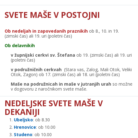
SVETE MAŠE V POSTOJNI
Ob nedeljah in zapovedanih praznikih
ob 8., 10. in 19.
(zimski čas) ali 19. uri (poletni čas)
Ob delavnikih
v župnijski cerkvi sv. Štefana
ob 19. (zimski čas) ali 19. uri
(poletni čas)
v podružničnih cerkvah
(Stara vas, Zalog, Mali Otok, Veliki
Otok, Zagon) ob 17. (zimski čas) ali 18. uri (poletni čas)
Maše na podružnicah in maše v jutranjih urah
so možne
v dogovoru z naročnikom svete maše.
NEDELJSKE SVETE MAŠE V
DEKANIJI
Ubeljsko
: ob 8.30
Hrenovice
: ob 10.00
Studeno
: ob 10.00