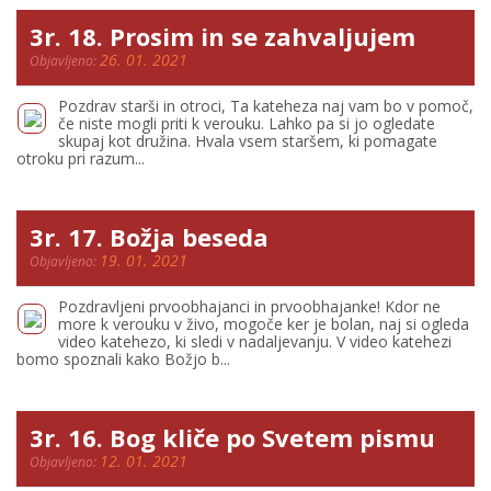
3r. 18. Prosim in se zahvaljujem
26. 01. 2021
Objavljeno:
Pozdrav starši in otroci, Ta kateheza naj vam bo v pomoč,
če niste mogli priti k verouku. Lahko pa si jo ogledate
skupaj kot družina. Hvala vsem staršem, ki pomagate
otroku pri razum...
3r. 17. Božja beseda
19. 01. 2021
Objavljeno:
Pozdravljeni prvoobhajanci in prvoobhajanke! Kdor ne
more k verouku v živo, mogoče ker je bolan, naj si ogleda
video katehezo, ki sledi v nadaljevanju. V video katehezi
bomo spoznali kako Božjo b...
3r. 16. Bog kliče po Svetem pismu
12. 01. 2021
Objavljeno: