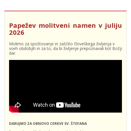
Papežev molitveni namen v juliju
2026
Molimo za spoštovanje in zaščito človeškega življenja v
vseh obdobjih in za to, da bi življenje prepoznavali kot Božji
dar.
DARUJMO ZA OBNOVO CERKVE SV. ŠTEFANA