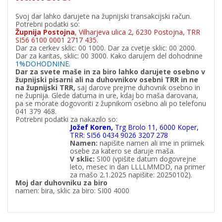
Svoj dar lahko darujete na župnijski transakcijski račun.
Potrebni podatki so:
Župnija Postojna
, Vilharjeva ulica 2, 6230 Postojna, TRR
SI56 6100 0001 2717 435.
Dar za cerkev sklic: 00 1000. Dar za cvetje sklic: 00 2000.
Dar za karitas, sklic: 00 3000. Kako darujem del dohodnine
1%DOHODNINE.
Dar za svete maše in za biro lahko darujete osebno v
župnijski pisarni ali na duhovnikov osebni TRR in ne
na župnijski TRR,
saj darove prejme duhovnik osebno in
ne župnija. Glede datuma in ure, kdaj bo maša darovana,
pa se morate dogovoriti z župnikom osebno ali po telefonu
041 379 468.
Potrebni podatki za nakazilo so:
Jožef Koren,
Trg Brolo 11, 6000 Koper,
TRR: SI56 0434 9026 3207 278
Namen:
napišite namen ali ime in priimek
osebe za katero se daruje maša.
V
sklic:
SI00 (vpišite datum dogovrejne
leto, mesec in dan LLLLMMDD, na primer
za mašo 2.1.2025 napišite: 20250102).
Moj dar duhovniku za biro
namen: bira, sklic za biro: SI00 4000