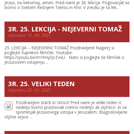
Jezus, na vekomaj, amen. Pred nami je 26. lekcija. Pogovarjali se
bomo o Svetem Rešnjem Telesu in Krvi. V zvezku je ta lek...
3R. 25. LEKCIJA - NEJEVERNI TOMAŽ
12. 04. 2021
Objavljeno:
25. LEKCIJA – NEJEVERNI TOMAŽ Pozdravljeni! Najprej si
poglejte župnikov filmček. Youtube:
https://youtu.be/mYImyQcZvvU Nato si poglejte še filmček o
Jezusovem vstajenju ...
3R. 25. VELIKI TEDEN
22. 03. 2021
Objavljeno:
Pozdravljeni starši in otroci! Pred nami je veliki teden V
nedeljo bomo praznovali cvetno nedeljo ali oljčnico. In se
spominjali Jezusovega vstopa v Jeruzalem. Blagoslovljene
oljčne vejice ...