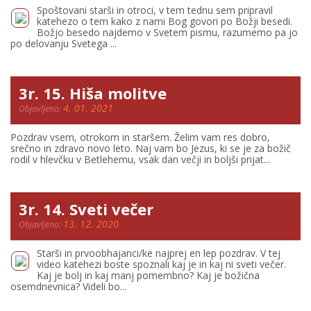
Spoštovani starši in otroci, v tem tednu sem pripravil
katehezo o tem kako z nami Bog govori po Božji besedi.
Božjo besedo najdemo v Svetem pismu, razumemo pa jo
po delovanju Svetega ...
3r. 15. Hiša molitve
4. 01. 2021
Objavljeno:
Pozdrav vsem, otrokom in staršem. Želim vam res dobro,
srečno in zdravo novo leto. Naj vam bo Jezus, ki se je za božič
rodil v hlevčku v Betlehemu, vsak dan večji in boljši prijat...
3r. 14. Sveti večer
13. 12. 2020
Objavljeno:
Starši in prvoobhajanci/ke najprej en lep pozdrav. V tej
video katehezi boste spoznali kaj je in kaj ni sveti večer.
Kaj je bolj in kaj manj pomembno? Kaj je božična
osemdnevnica? Videli bo...