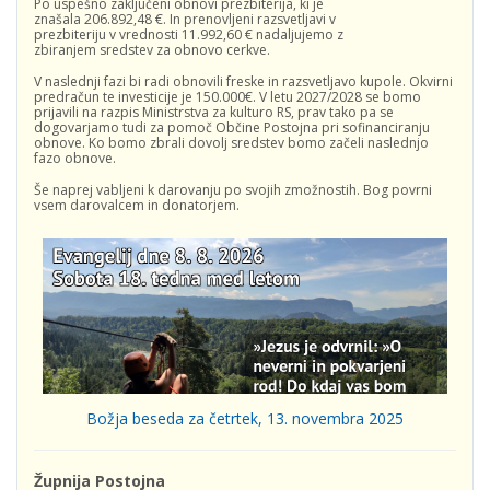
Po uspešno zaključeni obnovi prezbiterija, ki je
znašala 206.892,48 €. In prenovljeni razsvetljavi v
prezbiteriju v vrednosti 11.992,60 € nadaljujemo z
zbiranjem sredstev za obnovo cerkve.
V naslednji fazi bi radi obnovili freske in razsvetljavo kupole. Okvirni
predračun te investicije je 150.000€. V letu 2027/2028 se bomo
prijavili na razpis Ministrstva za kulturo RS, prav tako pa se
dogovarjamo tudi za pomoč Občine Postojna pri sofinanciranju
obnove. Ko bomo zbrali dovolj sredstev bomo začeli naslednjo
fazo obnove.
Še naprej vabljeni k darovanju po svojih zmožnostih. Bog povrni
vsem darovalcem in donatorjem.
Božja beseda za četrtek, 13. novembra 2025
Župnija Postojna