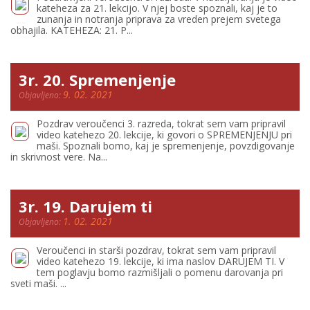
kateheza za 21. lekcijo. V njej boste spoznali, kaj je to
zunanja in notranja priprava za vreden prejem svetega
obhajila. KATEHEZA: 21. P...
3r. 20. Spremenjenje
9. 02. 2021
Objavljeno:
Pozdrav veroučenci 3. razreda, tokrat sem vam pripravil
video katehezo 20. lekcije, ki govori o SPREMENJENJU pri
maši. Spoznali bomo, kaj je spremenjenje, povzdigovanje
in skrivnost vere. Na...
3r. 19. Darujem ti
1. 02. 2021
Objavljeno:
Veroučenci in starši pozdrav, tokrat sem vam pripravil
video katehezo 19. lekcije, ki ima naslov DARUJEM TI. V
tem poglavju bomo razmišljali o pomenu darovanja pri
sveti maši. ...