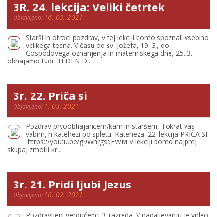
3R. 24. lekcija: Veliki četrtek
16. 03. 2021
Objavljeno:
Starši in otroci pozdrav, v tej lekciji bomo spoznali vsebino
velikega tedna. V času od sv. Jožefa, 19. 3., do
Gospodovega oznanjenja in materinskega dne, 25. 3.
obhajamo tudi TEDEN D...
3r. 22. Priča si
1. 03. 2021
Objavljeno:
Pozdrav prvoobhajancem/kam in staršem, Tokrat vas
vabim, h katehezi po spletu. Kateheza: 22. lekcija PRIČA SI:
https://youtu.be/g9WhrgsqFWM V lekciji bomo najprej
skupaj zmolili kr...
3r. 21. Pridi ljubi Jezus
16. 02. 2021
Objavljeno:
Pozdravljeni veroučenci 3. razreda. V nadaljevanju je video