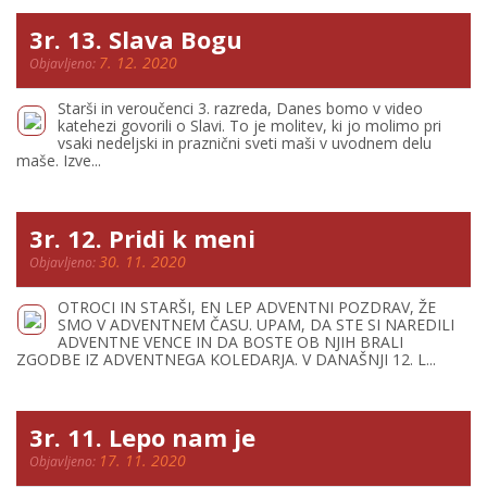
3r. 13. Slava Bogu
7. 12. 2020
Objavljeno:
Starši in veroučenci 3. razreda, Danes bomo v video
katehezi govorili o Slavi. To je molitev, ki jo molimo pri
vsaki nedeljski in praznični sveti maši v uvodnem delu
maše. Izve...
3r. 12. Pridi k meni
30. 11. 2020
Objavljeno:
OTROCI IN STARŠI, EN LEP ADVENTNI POZDRAV, ŽE
SMO V ADVENTNEM ČASU. UPAM, DA STE SI NAREDILI
ADVENTNE VENCE IN DA BOSTE OB NJIH BRALI
ZGODBE IZ ADVENTNEGA KOLEDARJA. V DANAŠNJI 12. L...
3r. 11. Lepo nam je
17. 11. 2020
Objavljeno: