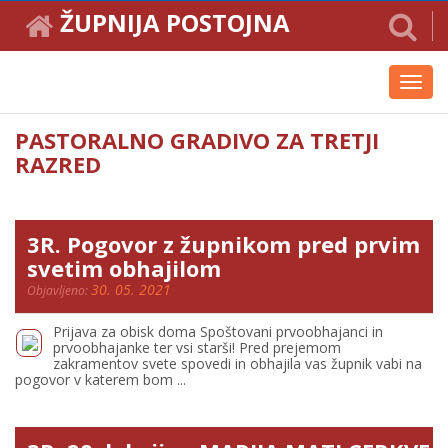
ŽUPNIJA POSTOJNA
Toggl
navig
PASTORALNO GRADIVO ZA TRETJI
RAZRED
3R. Pogovor z župnikom pred prvim
svetim obhajilom
30. 05. 2021
Objavljeno:
Prijava za obisk doma Spoštovani prvoobhajanci in
prvoobhajanke ter vsi starši! Pred prejemom
zakramentov svete spovedi in obhajila vas župnik vabi na
pogovor v katerem bom ...