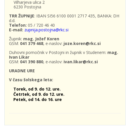
Vilharjeva ulica 2
6230 Postojna
TRR ŽUPNIJE
: IBAN SI56 6100 0001 2717 435, BANKA: DH
d.d.
Telefon:
05 / 720 46 40
E-mail:
zupnija.postojna@rkc.si
Župnik:
mag. Jožef Koren
GSM:
041 379 468
, e-naslov:
joze.koren@rkc.si
Duhovni pomočnik v Postojni in župnik v Studenem:
mag.
Ivan Likar
GSM:
041 390 880
, e-naslov:
ivan.likar@rkc.si
URADNE URE
V času šolskega leta:
Torek, od 9. do 12. ure.
Četrtek, od 9. do 12. ure.
Petek, od 14. do 16. ure