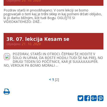
26. 10. 2020
Objavljeno:
Pozdrav starši in prvoobhajanci. V osmi lekciji se bomo
pogovarjali o tem kaj je trdni sklep in kaj pomeni držati obljubo,
ki jo damo bližnjim, kot tudi Bogu. OGLEJTE SI
VIDEOKATEHEZO: DRŽ...
3R. 07. lekcija Kesam se
21. 10. 2020
Objavljeno:
POZDRAV, STARŠI IN OTROCI. ČEPRAV ŠE HODITE V
ŠOLO IN UPAM, DA BOSTE HODILI TUDI ŠE NA PREJ, NO
DRUGI TEDEN SO POČITNICE, KAR JE SUUUUUUUPER.
NO, VEROUK PA BOMO MORALI ...
<
1
[2]