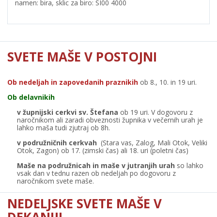
namen: bira, sklic za biro: SI00 4000
SVETE MAŠE V POSTOJNI
Ob nedeljah in zapovedanih praznikih
ob 8., 10. in 19 uri.
Ob delavnikih
v župnijski cerkvi sv. Štefana
ob 19 uri. V dogovoru z
naročnikom ali zaradi obveznosti župnika v večernih urah je
lahko maša tudi zjutraj ob 8h.
v podružničnih cerkvah
(Stara vas, Zalog, Mali Otok, Veliki
Otok, Zagon) ob 17. (zimski čas) ali 18. uri (poletni čas)
Maše na podružnicah in maše v jutranjih urah
so lahko
vsak dan v tednu razen ob nedeljah po dogovoru z
naročnikom svete maše.
NEDELJSKE SVETE MAŠE V