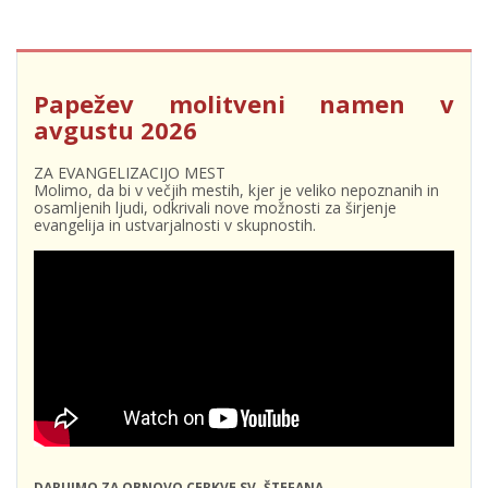
Papežev molitveni namen v
avgustu 2026
ZA EVANGELIZACIJO MEST
Molimo, da bi v večjih mestih, kjer je veliko nepoznanih in
osamljenih ljudi, odkrivali nove možnosti za širjenje
evangelija in ustvarjalnosti v skupnostih.
DARUJMO ZA OBNOVO CERKVE SV. ŠTEFANA