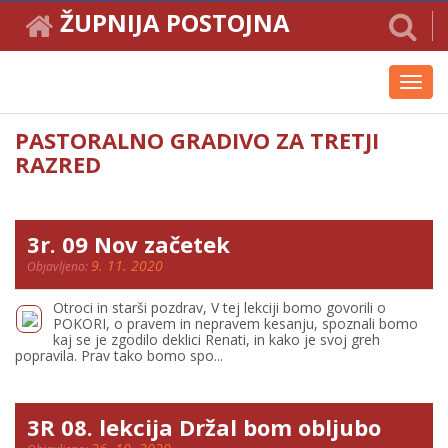
ŽUPNIJA POSTOJNA
Toggl
navig
PASTORALNO GRADIVO ZA TRETJI
RAZRED
3r. 09 Nov začetek
9. 11. 2020
Objavljeno:
Otroci in starši pozdrav, V tej lekciji bomo govorili o
POKORI, o pravem in nepravem kesanju, spoznali bomo
kaj se je zgodilo deklici Renati, in kako je svoj greh
popravila. Prav tako bomo spo...
3R 08. lekcija Držal bom obljubo