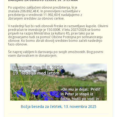
Po uspešno zaključeni obnovi prezbiterija, ki je
znašala 206.892,48 €. In prenovljeni razsvetljavi v
prezbiteriju v vrednosti 11.992,60 € nadaljujemo z
zbiranjem sredstev za obnovo cerkve.
V naslednji fazi bi radi obnovili freske in razsvetljavo kupole. Okvirni
predračun te investicije je 150.000€. V letu 2027/2028 se bomo
prijavili na razpis Ministrstva za kulturo RS, prav tako pa se
dogovarjamo tudi za pomoč Občine Postojna pri sofinanciranju
obnove. Ko bomo zbrali dovolj sredstev bomo začeli naslednjo
fazo obnove.
Še naprej vabljeni k darovanju po svojih zmožnostih. Bog povrni
vsem darovalcem in donatorjem.
Božja beseda za četrtek, 13. novembra 2025