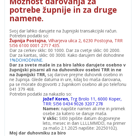
Možnost darovanja za
potrebe župnije in za druge
namene.
Svoj dar lahko darujete na župnijski transakcijski račun.
Potrebni podatki so:
Župnija Postojna
, Vilharjeva ulica 2, 6230 Postojna, TRR
SI56 6100 0001 2717 435.
Dar za cerkev sklic: 00 1000. Dar za cvetje sklic: 00 2000.
Dar za karitas, sklic: 00 3000. Kako darujem del dohodnine
1%DOHODNINE.
Dar za svete maše in za biro lahko darujete osebno v
župnijski pisarni ali na duhovnikov osebni TRR in ne
na župnijski TRR,
saj darove prejme duhovnik osebno in
ne župnija. Glede datuma in ure, kdaj bo maša darovana,
pa se morate dogovoriti z župnikom osebno ali po telefonu
041 379 468.
Potrebni podatki za nakazilo so:
Jožef Koren,
Trg Brolo 11, 6000 Koper,
TRR: SI56 0434 9026 3207 278
Namen:
napišite namen ali ime in priimek
osebe za katero se daruje maša.
V
sklic:
SI00 (vpišite datum dogovrejne
leto, mesec in dan LLLLMMDD, na primer
za mašo 2.1.2025 napišite: 20250102).
Moj dar duhovniku za biro