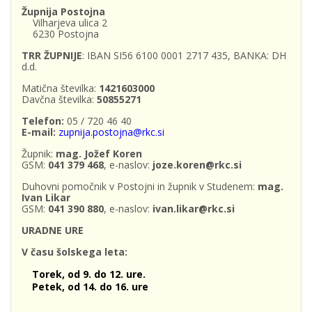
Župnija Postojna
Vilharjeva ulica 2
6230 Postojna
TRR ŽUPNIJE
: IBAN SI56 6100 0001 2717 435, BANKA: DH
d.d.
Matična številka:
1421603000
Davčna številka:
50855271
Telefon:
05 / 720 46 40
E-mail:
zupnija.postojna@rkc.si
Župnik:
mag. Jožef Koren
GSM:
041 379 468
, e-naslov:
joze.koren@rkc.si
Duhovni pomočnik v Postojni in župnik v Studenem:
mag.
Ivan Likar
GSM:
041 390 880
, e-naslov:
ivan.likar@rkc.si
URADNE URE
V času šolskega leta:
Torek, od 9. do 12. ure.
Petek, od 14. do 16. ure