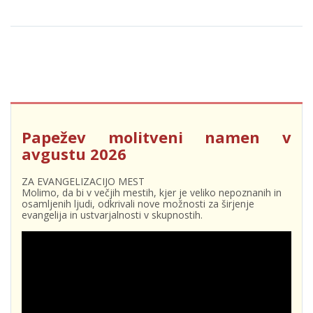
Papežev molitveni namen v
avgustu 2026
ZA EVANGELIZACIJO MEST
Molimo, da bi v večjih mestih, kjer je veliko nepoznanih in
osamljenih ljudi, odkrivali nove možnosti za širjenje
evangelija in ustvarjalnosti v skupnostih.