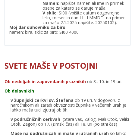
Namen:
napišite namen ali ime in priimek
osebe za katero se daruje maša.
V
sklic:
SI00 (vpišite datum dogovrejne
leto, mesec in dan LLLLMMDD, na primer
za mašo 2.1.2025 napišite: 20250102).
Moj dar duhovniku za biro
namen: bira, sklic za biro: SI00 4000
SVETE MAŠE V POSTOJNI
Ob nedeljah in zapovedanih praznikih
ob 8., 10. in 19 uri.
Ob delavnikih
v župnijski cerkvi sv. Štefana
ob 19 uri. V dogovoru z
naročnikom ali zaradi obveznosti župnika v večernih urah je
lahko maša tudi zjutraj ob 8h.
v podružničnih cerkvah
(Stara vas, Zalog, Mali Otok, Veliki
Otok, Zagon) ob 17. (zimski čas) ali 18. uri (poletni čas)
Maše na podružnicah in maše v jutranjih urah
so lahko