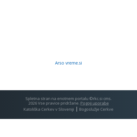
Arso vreme.si
Spletna stran na enotnem portalu ©rkc.si cms.
2026 Vse pravice pridržane.
Pogoji uporabe
Katoliška Cerkev v Sloveniji
Bogoslužje Cerkve