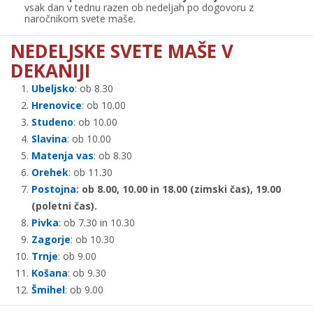
vsak dan v tednu razen ob nedeljah po dogovoru z
naročnikom svete maše.
NEDELJSKE SVETE MAŠE V
DEKANIJI
Ubeljsko
: ob 8.30
Hrenovice
: ob 10.00
Studeno
: ob 10.00
Slavina
: ob 10.00
Matenja vas
: ob 8.30
Orehek
: ob 11.30
Postojna
: ob 8.00, 10.00 in 18.00 (zimski čas), 19.00
(poletni čas).
Pivka
: ob 7.30 in 10.30
Zagorje
: ob 10.30
Trnje
: ob 9.00
Košana
: ob 9.30
Šmihel
: ob 9.00