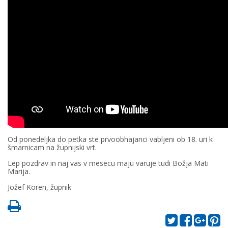
Od ponedeljka do petka ste prvoobhajanci vabljeni ob 18. uri k
šmarnicam na župnijski vrt.
Lep pozdrav in naj vas v mesecu maju varuje tudi Božja Mati
Marija.
Jožef Koren, župnik