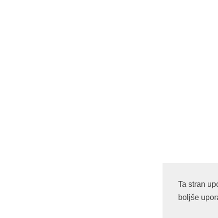
Ta stran up
boljše upor