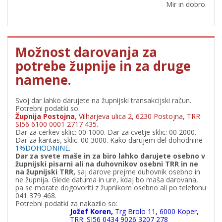
Mir in dobro.
Možnost darovanja za
potrebe župnije in za druge
namene.
Svoj dar lahko darujete na župnijski transakcijski račun.
Potrebni podatki so:
Župnija Postojna
, Vilharjeva ulica 2, 6230 Postojna, TRR
SI56 6100 0001 2717 435.
Dar za cerkev sklic: 00 1000. Dar za cvetje sklic: 00 2000.
Dar za karitas, sklic: 00 3000. Kako darujem del dohodnine
1%DOHODNINE.
Dar za svete maše in za biro lahko darujete osebno v
župnijski pisarni ali na duhovnikov osebni TRR in ne
na župnijski TRR,
saj darove prejme duhovnik osebno in
ne župnija. Glede datuma in ure, kdaj bo maša darovana,
pa se morate dogovoriti z župnikom osebno ali po telefonu
041 379 468.
Potrebni podatki za nakazilo so:
Jožef Koren,
Trg Brolo 11, 6000 Koper,
TRR: SI56 0434 9026 3207 278