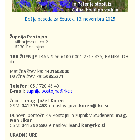
Božja beseda za četrtek, 13. novembra 2025
Župnija Postojna
Vilharjeva ulica 2
6230 Postojna
TRR ŽUPNIJE
: IBAN SI56 6100 0001 2717 435, BANKA: DH
d.d.
Matična številka:
1421603000
Davčna številka:
50855271
Telefon:
05 / 720 46 40
E-mail:
zupnija.postojna@rkc.si
Župnik:
mag. Jožef Koren
GSM:
041 379 468
, e-naslov:
joze.koren@rkc.si
Duhovni pomočnik v Postojni in župnik v Studenem:
mag.
Ivan Likar
GSM:
041 390 880
, e-naslov:
ivan.likar@rkc.si
URADNE URE