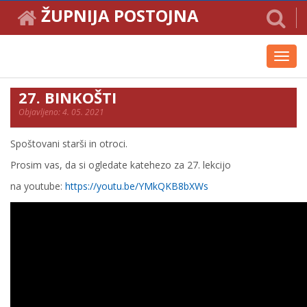
ŽUPNIJA POSTOJNA
Toggl
navig
27. BINKOŠTI
Objavljeno: 4. 05. 2021
Spoštovani starši in otroci.
Prosim vas, da si ogledate katehezo za 27. lekcijo
na youtube:
https://youtu.be/YMkQKB8bXWs