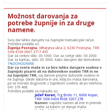
Možnost darovanja za
potrebe župnije in za druge
namene.
Svoj dar lahko darujete na župnijski transakcijski račun.
Potrebni podatki so:
Župnija Postojna
, Vilharjeva ulica 2, 6230 Postojna, TRR
SI56 6100 0001 2717 435.
Dar za cerkev sklic: 00 1000. Dar za cvetje sklic: 00 2000.
Dar za karitas, sklic: 00 3000. Kako darujem del dohodnine
1%DOHODNINE.
Dar za svete maše in za biro lahko darujete osebno v
župnijski pisarni ali na duhovnikov osebni TRR in ne
na župnijski TRR,
saj darove prejme duhovnik osebno in
ne župnija. Glede datuma in ure, kdaj bo maša darovana,
pa se morate dogovoriti z župnikom osebno ali po telefonu
041 379 468.
Potrebni podatki za nakazilo so:
Jožef Koren,
Trg Brolo 11, 6000 Koper,
TRR: SI56 0434 9026 3207 278
Namen:
napišite namen ali ime in priimek
osebe za katero se daruje maša.