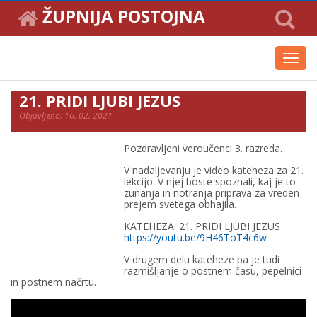
ŽUPNIJA POSTOJNA
Toggl
navig
21. PRIDI LJUBI JEZUS
Objavljeno: 16. 02. 2021
Pozdravljeni veroučenci 3. razreda.
V nadaljevanju je video kateheza za 21.
lekcijo. V njej boste spoznali, kaj je to
zunanja in notranja priprava za vreden
prejem svetega obhajila.
KATEHEZA: 21. PRIDI LJUBI JEZUS
https://youtu.be/9H46ToT4c6w
V drugem delu kateheze pa je tudi
razmišljanje o postnem času, pepelnici
in postnem načrtu.