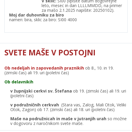
V
sklic:
SI00 (vpišite datum dogovrejne
leto, mesec in dan LLLLMMDD, na primer
za mašo 2.1.2025 napišite: 20250102).
Moj dar duhovniku za biro
namen: bira, sklic za biro: SI00 4000
SVETE MAŠE V POSTOJNI
Ob nedeljah in zapovedanih praznikih
ob 8., 10. in 19.
(zimski čas) ali 19. uri (poletni čas)
Ob delavnikih
v župnijski cerkvi sv. Štefana
ob 19. (zimski čas) ali 19. uri
(poletni čas)
v podružničnih cerkvah
(Stara vas, Zalog, Mali Otok, Veliki
Otok, Zagon) ob 17. (zimski čas) ali 18. uri (poletni čas)
Maše na podružnicah in maše v jutranjih urah
so možne
v dogovoru z naročnikom svete maše.