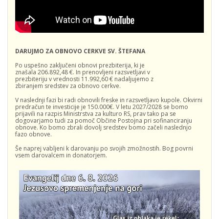
DARUJMO ZA OBNOVO CERKVE SV. ŠTEFANA
Po uspešno zaključeni obnovi prezbiterija, ki je
znašala 206.892,48 €. In prenovljeni razsvetljavi v
prezbiteriju v vrednosti 11.992,60 € nadaljujemo z
zbiranjem sredstev za obnovo cerkve.
V naslednji fazi bi radi obnovili freske in razsvetljavo kupole. Okvirni
predračun te investicije je 150.000€. V letu 2027/2028 se bomo
prijavili na razpis Ministrstva za kulturo RS, prav tako pa se
dogovarjamo tudi za pomoč Občine Postojna pri sofinanciranju
obnove. Ko bomo zbrali dovolj sredstev bomo začeli naslednjo
fazo obnove.
Še naprej vabljeni k darovanju po svojih zmožnostih. Bog povrni
vsem darovalcem in donatorjem.