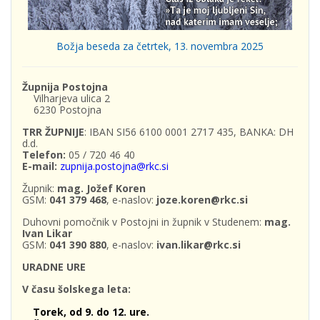
Božja beseda za četrtek, 13. novembra 2025
Župnija Postojna
Vilharjeva ulica 2
6230 Postojna
TRR ŽUPNIJE
: IBAN SI56 6100 0001 2717 435, BANKA: DH
d.d.
Telefon:
05 / 720 46 40
E-mail:
zupnija.postojna@rkc.si
Župnik:
mag. Jožef Koren
GSM:
041 379 468
, e-naslov:
joze.koren@rkc.si
Duhovni pomočnik v Postojni in župnik v Studenem:
mag.
Ivan Likar
GSM:
041 390 880
, e-naslov:
ivan.likar@rkc.si
URADNE URE
V času šolskega leta:
Torek, od 9. do 12. ure.