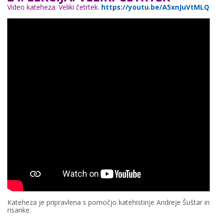
Video kateheza: Veliki četrtek.
https://youtu.be/A5xnJuVtMLQ
Kateheza je pripravlena s pomočjo katehistinje Andreje Šuštar in
risanke.