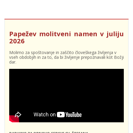
Papežev molitveni namen v juliju
2026
Molimo za spoštovanje in zaščito človeškega življenja v
vseh obdobjih in za to, da bi življenje prepoznavali kot Božji
dar.