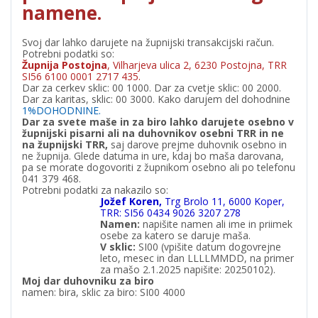
namene.
Svoj dar lahko darujete na župnijski transakcijski račun.
Potrebni podatki so:
Župnija Postojna
, Vilharjeva ulica 2, 6230 Postojna, TRR
SI56 6100 0001 2717 435.
Dar za cerkev sklic: 00 1000. Dar za cvetje sklic: 00 2000.
Dar za karitas, sklic: 00 3000. Kako darujem del dohodnine
1%DOHODNINE.
Dar za svete maše in za biro lahko darujete osebno v
župnijski pisarni ali na duhovnikov osebni TRR in ne
na župnijski TRR,
saj darove prejme duhovnik osebno in
ne župnija. Glede datuma in ure, kdaj bo maša darovana,
pa se morate dogovoriti z župnikom osebno ali po telefonu
041 379 468.
Potrebni podatki za nakazilo so:
Jožef Koren,
Trg Brolo 11, 6000 Koper,
TRR: SI56 0434 9026 3207 278
Namen:
napišite namen ali ime in priimek
osebe za katero se daruje maša.
V
sklic:
SI00 (vpišite datum dogovrejne
leto, mesec in dan LLLLMMDD, na primer
za mašo 2.1.2025 napišite: 20250102).
Moj dar duhovniku za biro
namen: bira, sklic za biro: SI00 4000