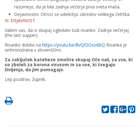
razumejo, da je bila zadnja večerja prva sveta maša.
Dejavnostni: Otroci se udeležijo obredov velikega četrtka.
III. DEJAVNOST
Vabim vas, da si skupaj ogledate tudi risanko: Zadnja večerjaj
(the last supper).
Risanko dobite na
https://youtu.be/8VQf2Oso6bQ
Risanka je
sinhronizirana v slovenščino.
Za zaključek kateheze zmolite skupaj Oče naš, za vse, ki
so zboleli za korona virusom in za vse, ki tvegajo
življenja, da jim pomagajo.
Lep pozdrav, župnik.