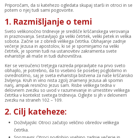
Priporočam, da si katehezo ogledata skupaj starši in otroci in se
potem o njej tudi sami pogovorite.
1. Razmišljanje o temi
Sveto velikonočno tridnevje je središče krščanskega verovanja
in praznovanja. Sestavljajo ga veliki četrtek, veliki petek in velika
sobota. Začne se z obredi velikega četrtka. Obhajanje zadnje
večerje Jezusa in apostolov, ki se je spominjamo na veliki
četrtek, je spomin tudi na ustanovitev zakramenta svete
evharistije ali maše in tudi duhovništva.
Ker se veroučenci tretjega razreda pripravljate na prvo sveto
obhajilo, je potrebno, da to vsebino še posebej poglobimo in
ovrednotimo, saj je sveta evharistija bistvena za naše krščansko
življenja. Kruh in vino nista zgolj znamenji Jezusa ali spomin
nanj, ampak resnično Jezus sam. Risbe velikega tedna v
delovnem zvezku so uvod v razumevanje in umestitev velikega
četrtka v kontekst svetega tridnevja. Oglejte si jih v delovnem
zvezku na straneh 102 – 109.
2. Cilj kateheze:
Doživljajski: Otroci začutijo veličino obredov velikega
četrtka.
Spoznavni: Otroci poglobijo vsebino zadnje večerje in