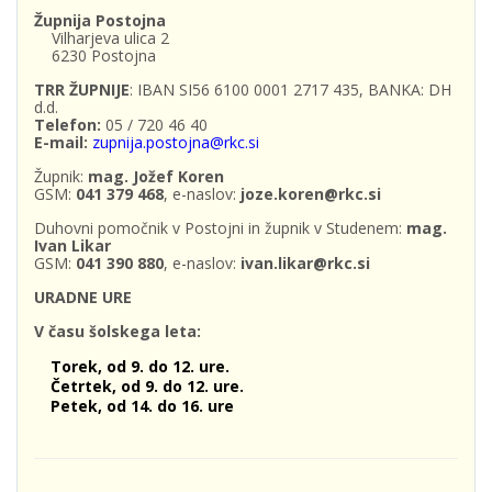
Župnija Postojna
Vilharjeva ulica 2
6230 Postojna
TRR ŽUPNIJE
: IBAN SI56 6100 0001 2717 435, BANKA: DH
d.d.
Telefon:
05 / 720 46 40
E-mail:
zupnija.postojna@rkc.si
Župnik:
mag. Jožef Koren
GSM:
041 379 468
, e-naslov:
joze.koren@rkc.si
Duhovni pomočnik v Postojni in župnik v Studenem:
mag.
Ivan Likar
GSM:
041 390 880
, e-naslov:
ivan.likar@rkc.si
URADNE URE
V času šolskega leta:
Torek, od 9. do 12. ure.
Četrtek, od 9. do 12. ure.
Petek, od 14. do 16. ure