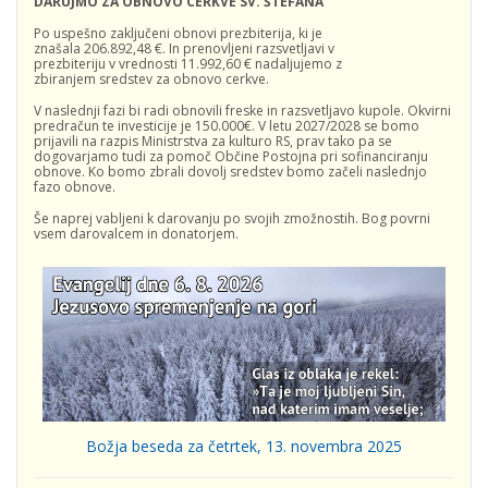
DARUJMO ZA OBNOVO CERKVE SV. ŠTEFANA
Po uspešno zaključeni obnovi prezbiterija, ki je
znašala 206.892,48 €. In prenovljeni razsvetljavi v
prezbiteriju v vrednosti 11.992,60 € nadaljujemo z
zbiranjem sredstev za obnovo cerkve.
V naslednji fazi bi radi obnovili freske in razsvetljavo kupole. Okvirni
predračun te investicije je 150.000€. V letu 2027/2028 se bomo
prijavili na razpis Ministrstva za kulturo RS, prav tako pa se
dogovarjamo tudi za pomoč Občine Postojna pri sofinanciranju
obnove. Ko bomo zbrali dovolj sredstev bomo začeli naslednjo
fazo obnove.
Še naprej vabljeni k darovanju po svojih zmožnostih. Bog povrni
vsem darovalcem in donatorjem.
Božja beseda za četrtek, 13. novembra 2025