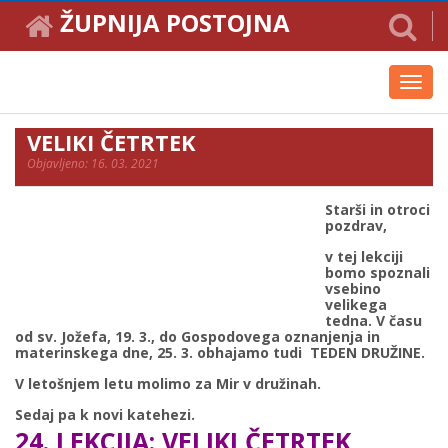
ŽUPNIJA POSTOJNA
Toggl
navig
VELIKI ČETRTEK
Objavljeno: 16. 03. 2021
Starši in otroci
pozdrav,
v tej lekciji
bomo spoznali
vsebino
velikega
tedna. V času
od sv. Jožefa, 19. 3., do Gospodovega oznanjenja in
materinskega dne, 25. 3. obhajamo tudi TEDEN DRUŽINE.
V letošnjem letu molimo za Mir v družinah.
Sedaj pa k novi katehezi.
24. LEKCIJA: VELIKI ČETRTEK