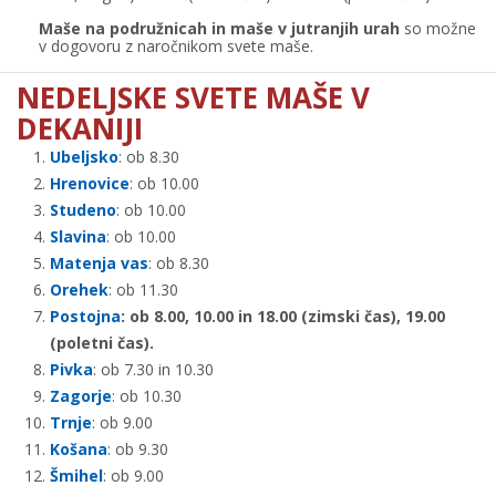
Maše na podružnicah in maše v jutranjih urah
so možne
v dogovoru z naročnikom svete maše.
NEDELJSKE SVETE MAŠE V
DEKANIJI
Ubeljsko
: ob 8.30
Hrenovice
: ob 10.00
Studeno
: ob 10.00
Slavina
: ob 10.00
Matenja vas
: ob 8.30
Orehek
: ob 11.30
Postojna
: ob 8.00, 10.00 in 18.00 (zimski čas), 19.00
(poletni čas).
Pivka
: ob 7.30 in 10.30
Zagorje
: ob 10.30
Trnje
: ob 9.00
Košana
: ob 9.30
Šmihel
: ob 9.00