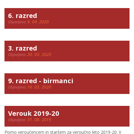
6. razred
9. 04. 2020
Objavljeno:
3. razred
20. 03. 2020
Objavljeno:
9. razred - birmanci
16. 03. 2020
Objavljeno:
Verouk 2019-20
31. 08. 2019
Objavljeno:
Pismo veroučencem in staršem za veroučno leto 2019-20. V