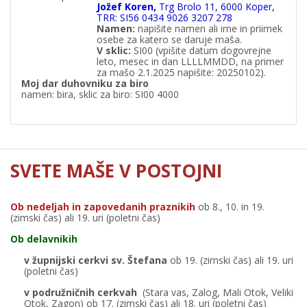
Jožef Koren,
Trg Brolo 11, 6000 Koper,
TRR: SI56 0434 9026 3207 278
Namen:
napišite namen ali ime in priimek
osebe za katero se daruje maša.
V
sklic:
SI00 (vpišite datum dogovrejne
leto, mesec in dan LLLLMMDD, na primer
za mašo 2.1.2025 napišite: 20250102).
Moj dar duhovniku za biro
namen: bira, sklic za biro: SI00 4000
SVETE MAŠE V POSTOJNI
Ob nedeljah in zapovedanih praznikih
ob 8., 10. in 19.
(zimski čas) ali 19. uri (poletni čas)
Ob delavnikih
v župnijski cerkvi sv. Štefana
ob 19. (zimski čas) ali 19. uri
(poletni čas)
v podružničnih cerkvah
(Stara vas, Zalog, Mali Otok, Veliki
Otok, Zagon) ob 17. (zimski čas) ali 18. uri (poletni čas)