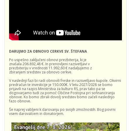
DARUJMO ZA OBNOVO CERKVE SV. ŠTEFANA
Po uspešno zaključeni obnovi prezbiterija, ki je
znašala 206.892,48 €. In prenovljeni razsvetljavi v
prezbiteriju v vrednosti 11.992,60 € nadaljujemo z
zbiranjem sredstev za obnovo cerkve.
V naslednji fazi bi radi obnovili freske in razsvetljavo kupole. Okvirni
predračun te investicije je 150.000€. V letu 2027/2028 se bomo
prijavili na razpis Ministrstva za kulturo RS, prav tako pa se
dogovarjamo tudi za pomoč Občine Postojna pri sofinanciranju
obnove. Ko bomo zbrali dovolj sredstev bomo začeli naslednjo
fazo obnove.
Še naprej vabljeni k darovanju po svojih zmožnostih. Bog povrni
vsem darovalcem in donatorjem.