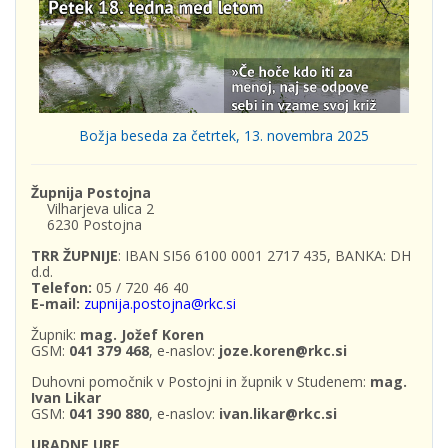
Božja beseda za četrtek, 13. novembra 2025
Župnija Postojna
Vilharjeva ulica 2
6230 Postojna
TRR ŽUPNIJE
: IBAN SI56 6100 0001 2717 435, BANKA: DH
d.d.
Telefon:
05 / 720 46 40
E-mail:
zupnija.postojna@rkc.si
Župnik:
mag. Jožef Koren
GSM:
041 379 468
, e-naslov:
joze.koren@rkc.si
Duhovni pomočnik v Postojni in župnik v Studenem:
mag.
Ivan Likar
GSM:
041 390 880
, e-naslov:
ivan.likar@rkc.si
URADNE URE