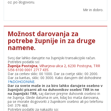
oz. po dogovoru.
Mir in dobro.
Možnost darovanja za
potrebe župnije in za druge
namene.
Svoj dar lahko darujete na župnijski transakcijski račun.
Potrebni podatki so:
Župnija Postojna
, Vilharjeva ulica 2, 6230 Postojna, TRR
SI56 6100 0001 2717 435.
Dar za cerkev sklic: 00 1000. Dar za cvetje sklic: 00 2000.
Dar za karitas, sklic: 00 3000. Kako darujem del dohodnine
1%DOHODNINE.
Dar za svete maše in za biro lahko darujete osebno v
župnijski pisarni ali na duhovnikov osebni TRR in ne
na župnijski TRR,
saj darove prejme duhovnik osebno in
ne župnija. Glede datuma in ure, kdaj bo maša darovana,
pa se morate dogovoriti z župnikom osebno ali po telefonu
041 379 468.
Potrebni podatki za nakazilo so: