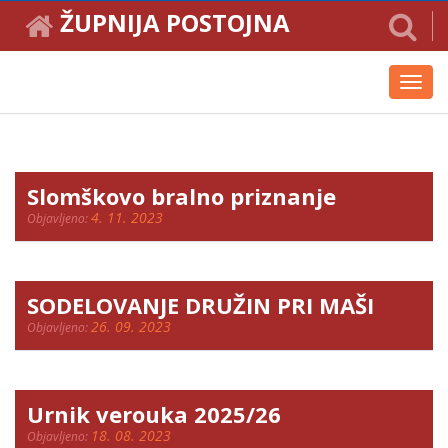
ŽUPNIJA POSTOJNA
Toggl
navig
Slomškovo bralno priznanje
4. 11. 2023
Objavljeno:
SODELOVANJE DRUŽIN PRI MAŠI
26. 09. 2023
Objavljeno:
Urnik verouka 2025/26
18. 08. 2023
Objavljeno: