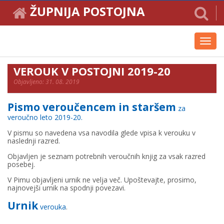
ŽUPNIJA POSTOJNA
Toggl
navig
VEROUK V POSTOJNI 2019-20
Objavljeno: 31. 08. 2019
Pismo veroučencem in staršem
za
veroučno leto 2019-20.
V pismu so navedena vsa navodila glede vpisa k verouku v
naslednji razred.
Objavljen je seznam potrebnih veroučnih knjig za vsak razred
posebej.
V Pimu objavljeni urnik ne velja več. Upoštevajte, prosimo,
najnovejši urnik na spodnji povezavi.
Urnik
verouka
.