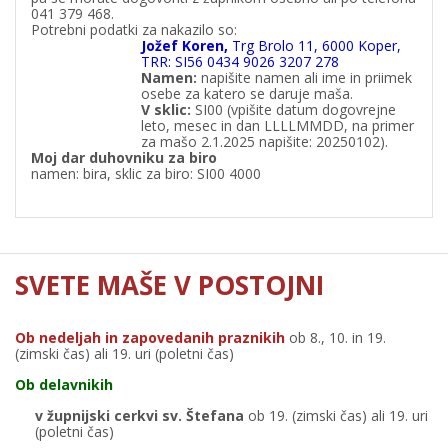
041 379 468.
Potrebni podatki za nakazilo so:
Jožef Koren,
Trg Brolo 11, 6000 Koper,
TRR: SI56 0434 9026 3207 278
Namen:
napišite namen ali ime in priimek
osebe za katero se daruje maša.
V
sklic:
SI00 (vpišite datum dogovrejne
leto, mesec in dan LLLLMMDD, na primer
za mašo 2.1.2025 napišite: 20250102).
Moj dar duhovniku za biro
namen: bira, sklic za biro: SI00 4000
SVETE MAŠE V POSTOJNI
Ob nedeljah in zapovedanih praznikih
ob 8., 10. in 19.
(zimski čas) ali 19. uri (poletni čas)
Ob delavnikih
v župnijski cerkvi sv. Štefana
ob 19. (zimski čas) ali 19. uri
(poletni čas)