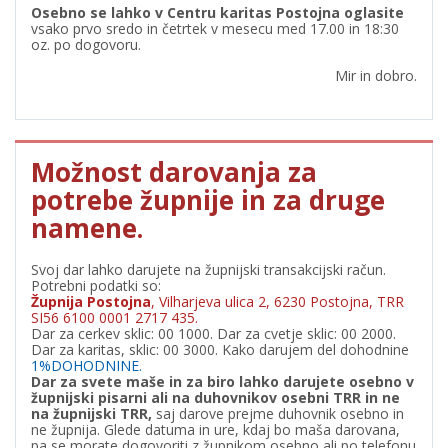
Osebno se lahko v Centru karitas Postojna oglasite
vsako prvo sredo in četrtek v mesecu med 17.00 in 18:30
oz. po dogovoru.
Mir in dobro.
Možnost darovanja za
potrebe župnije in za druge
namene.
Svoj dar lahko darujete na župnijski transakcijski račun.
Potrebni podatki so:
Župnija Postojna
, Vilharjeva ulica 2, 6230 Postojna, TRR
SI56 6100 0001 2717 435.
Dar za cerkev sklic: 00 1000. Dar za cvetje sklic: 00 2000.
Dar za karitas, sklic: 00 3000. Kako darujem del dohodnine
1%DOHODNINE.
Dar za svete maše in za biro lahko darujete osebno v
župnijski pisarni ali na duhovnikov osebni TRR in ne
na župnijski TRR,
saj darove prejme duhovnik osebno in
ne župnija. Glede datuma in ure, kdaj bo maša darovana,
pa se morate dogovoriti z župnikom osebno ali po telefonu