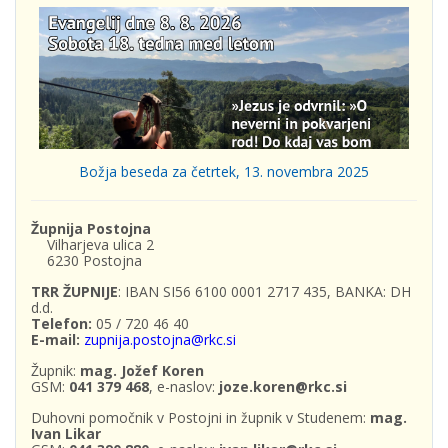
Božja beseda za četrtek, 13. novembra 2025
Župnija Postojna
Vilharjeva ulica 2
6230 Postojna
TRR ŽUPNIJE
: IBAN SI56 6100 0001 2717 435, BANKA: DH
d.d.
Telefon:
05 / 720 46 40
E-mail:
zupnija.postojna@rkc.si
Župnik:
mag. Jožef Koren
GSM:
041 379 468
, e-naslov:
joze.koren@rkc.si
Duhovni pomočnik v Postojni in župnik v Studenem:
mag.
Ivan Likar