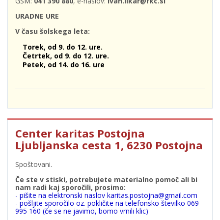
GSM:
041 390 880
, e-naslov:
ivan.likar@rkc.si
URADNE URE
V času šolskega leta:
Torek, od 9. do 12. ure.
Četrtek, od 9. do 12. ure.
Petek, od 14. do 16. ure
Center karitas Postojna
Ljubljanska cesta 1, 6230 Postojna
Spoštovani.
Če ste v stiski, potrebujete materialno pomoč ali bi
nam radi kaj sporočili, prosimo:
- pišite na elektronski naslov karitas.postojna@gmail.com
- pošljite sporočilo oz. pokličite na telefonsko številko 069
995 160 (če se ne javimo, bomo vrnili klic)