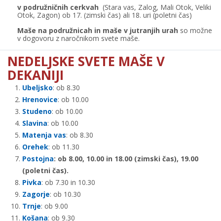
v podružničnih cerkvah
(Stara vas, Zalog, Mali Otok, Veliki
Otok, Zagon) ob 17. (zimski čas) ali 18. uri (poletni čas)
Maše na podružnicah in maše v jutranjih urah
so možne
v dogovoru z naročnikom svete maše.
NEDELJSKE SVETE MAŠE V
DEKANIJI
Ubeljsko
: ob 8.30
Hrenovice
: ob 10.00
Studeno
: ob 10.00
Slavina
: ob 10.00
Matenja vas
: ob 8.30
Orehek
: ob 11.30
Postojna
: ob 8.00, 10.00 in 18.00 (zimski čas), 19.00
(poletni čas).
Pivka
: ob 7.30 in 10.30
Zagorje
: ob 10.30
Trnje
: ob 9.00
Košana
: ob 9.30