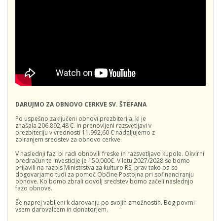
DARUJMO ZA OBNOVO CERKVE SV. ŠTEFANA
Po uspešno zaključeni obnovi prezbiterija, ki je
znašala 206.892,48 €. In prenovljeni razsvetljavi v
prezbiteriju v vrednosti 11.992,60 € nadaljujemo z
zbiranjem sredstev za obnovo cerkve.
V naslednji fazi bi radi obnovili freske in razsvetljavo kupole. Okvirni
predračun te investicije je 150.000€. V letu 2027/2028 se bomo
prijavili na razpis Ministrstva za kulturo RS, prav tako pa se
dogovarjamo tudi za pomoč Občine Postojna pri sofinanciranju
obnove. Ko bomo zbrali dovolj sredstev bomo začeli naslednjo
fazo obnove.
Še naprej vabljeni k darovanju po svojih zmožnostih. Bog povrni
vsem darovalcem in donatorjem.