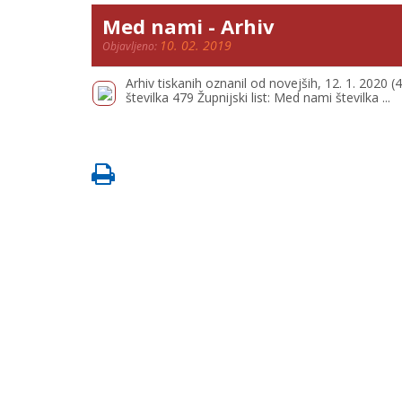
Med nami - Arhiv
10. 02. 2019
Objavljeno:
Arhiv tiskanih oznanil od novejših, 12. 1. 2020 (
številka 479 Župnijski list: Med nami številka ...