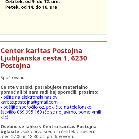
Četrtek, od 9. do 12. ure.
Petek, od 14. do 16. ure
Center karitas Postojna
Ljubljanska cesta 1, 6230
Postojna
Spoštovani.
Če ste v stiski, potrebujete materialno
pomoč ali bi nam radi kaj sporočili, prosimo:
- pišite na elektronski naslov
karitas.postojna@gmail.com
- pošljite sporočilo oz. pokličite na telefonsko
številko 069 995 160 (če se ne javimo, bomo vrnili
klic)
Osebno se lahko v Centru karitas Postojna
oglasite
vsako prvo sredo in četrtek v mesecu
med 17.00 in 18:30 oz. po dogovoru.