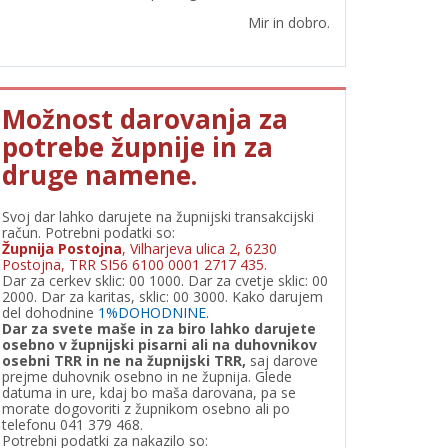
Mir in dobro.
Možnost darovanja za
potrebe župnije in za
druge namene.
Svoj dar lahko darujete na župnijski transakcijski
račun. Potrebni podatki so:
Župnija Postojna
, Vilharjeva ulica 2, 6230
Postojna, TRR SI56 6100 0001 2717 435.
Dar za cerkev sklic: 00 1000. Dar za cvetje sklic: 00
2000. Dar za karitas, sklic: 00 3000. Kako darujem
del dohodnine
1%DOHODNINE.
Dar za svete maše in za biro lahko darujete
osebno v župnijski pisarni ali na duhovnikov
osebni TRR in ne na župnijski TRR,
saj darove
prejme duhovnik osebno in ne župnija. Glede
datuma in ure, kdaj bo maša darovana, pa se
morate dogovoriti z župnikom osebno ali po
telefonu 041 379 468.
Potrebni podatki za nakazilo so: