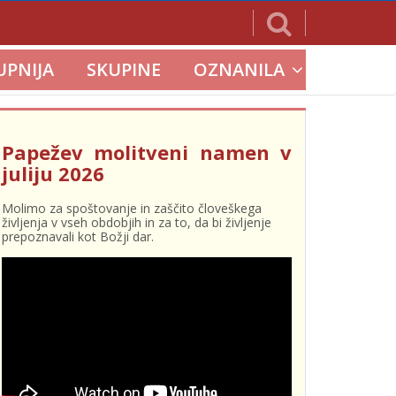
UPNIJA
SKUPINE
OZNANILA
Papežev molitveni namen v
juliju 2026
Molimo za spoštovanje in zaščito človeškega
življenja v vseh obdobjih in za to, da bi življenje
prepoznavali kot Božji dar.