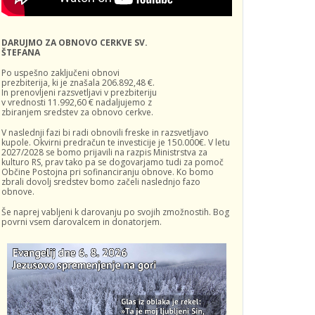
DARUJMO ZA OBNOVO CERKVE SV.
ŠTEFANA
Po uspešno zaključeni obnovi
prezbiterija, ki je znašala 206.892,48 €.
In prenovljeni razsvetljavi v prezbiteriju
v vrednosti 11.992,60 € nadaljujemo z
zbiranjem sredstev za obnovo cerkve.
V naslednji fazi bi radi obnovili freske in razsvetljavo
kupole. Okvirni predračun te investicije je 150.000€. V letu
2027/2028 se bomo prijavili na razpis Ministrstva za
kulturo RS, prav tako pa se dogovarjamo tudi za pomoč
Občine Postojna pri sofinanciranju obnove. Ko bomo
zbrali dovolj sredstev bomo začeli naslednjo fazo
obnove.
Še naprej vabljeni k darovanju po svojih zmožnostih. Bog
povrni vsem darovalcem in donatorjem.