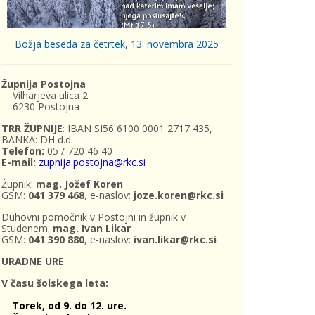
Božja beseda za četrtek, 13. novembra 2025
Župnija Postojna
Vilharjeva ulica 2
6230 Postojna
TRR ŽUPNIJE
: IBAN SI56 6100 0001 2717 435,
BANKA: DH d.d.
Telefon:
05 / 720 46 40
E-mail:
zupnija.postojna@rkc.si
Župnik:
mag. Jožef Koren
GSM:
041 379 468
, e-naslov:
joze.koren@rkc.si
Duhovni pomočnik v Postojni in župnik v
Studenem:
mag. Ivan Likar
GSM:
041 390 880
, e-naslov:
ivan.likar@rkc.si
URADNE URE
V času šolskega leta:
Torek, od 9. do 12. ure.