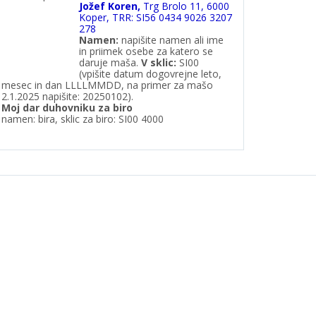
Jožef Koren,
Trg Brolo 11, 6000
Koper, TRR: SI56 0434 9026 3207
278
Namen:
napišite namen ali ime
in priimek osebe za katero se
daruje maša.
V
sklic:
SI00
(vpišite datum dogovrejne leto,
mesec in dan LLLLMMDD, na primer za mašo
2.1.2025 napišite: 20250102).
Moj dar duhovniku za biro
namen: bira, sklic za biro: SI00 4000