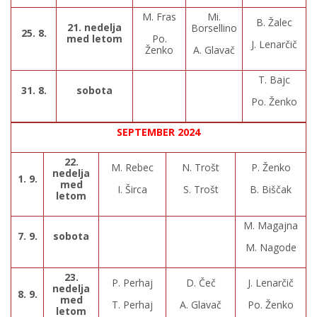
M. Fras
Mi.
B. Žalec
21. nedelja
Borsellino
25. 8.
med letom
Po.
J. Lenarčič
Ženko
A. Glavač
T. Bajc
31. 8.
sobota
Po. Ženko
SEPTEMBER 2024
22.
M. Rebec
N. Trošt
P. Ženko
nedelja
1. 9.
med
I. Širca
S. Trošt
B. Biščak
letom
M. Magajna
7. 9.
sobota
M. Nagode
23.
P. Perhaj
D. Čeč
J. Lenarčič
nedelja
8. 9.
med
T. Perhaj
A. Glavač
Po. Ženko
letom