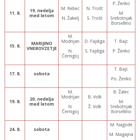
P. Ženko
M. Rebec
N. Trošt
19. nedelja
11. 8.
M.
med letom
N. Žakelj
S. Trošt
Srebotnjak
Borsellino
M.
Modrijan
D. Fajdiga
T. Bajc
MARIJINO
15. 8.
VNEBOVZETJE
N.
S. Fajdiga
P. Ženko
Černigoj
T. Bajc
17. 8.
sobota
Po. Ženko
M.
B. Žalec
Modrijan
B. Volk
20. nedelja
19. 8.
M.
med letom
N.
Ž. Volk
Srebotnjak
Černigoj
Borsellino
M. Nagode
24. 8.
sobota
M. Magajna