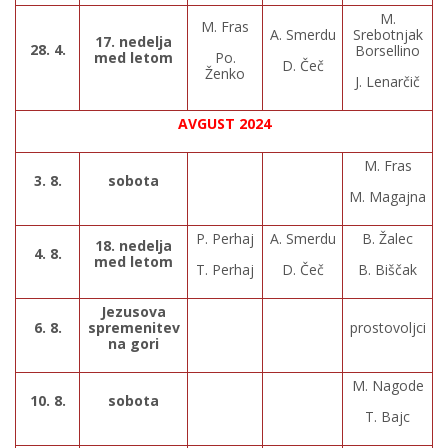
M.
M. Fras
A. Smerdu
Srebotnjak
17. nedelja
28. 4.
Borsellino
med letom
Po.
D. Čeč
Ženko
J. Lenarčič
AVGUST 2024
M. Fras
3. 8.
sobota
M. Magajna
P. Perhaj
A. Smerdu
B. Žalec
18. nedelja
4. 8.
med letom
T. Perhaj
D. Čeč
B. Biščak
Jezusova
6. 8.
spremenitev
prostovoljci
na gori
M. Nagode
10. 8.
sobota
T. Bajc