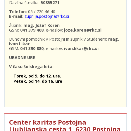
Davčna številka:
50855271
Telefon:
05 / 720 46 40
E-mail:
zupnija.postojna@rkc.si
Župnik:
mag. Jožef Koren
GSM:
041 379 468
, e-naslov:
joze.koren@rkc.si
Duhovni pomočnik v Postojni in župnik v Studenem:
mag.
Ivan Likar
GSM:
041 390 880
, e-naslov:
ivan.likar@rkc.si
URADNE URE
V času šolskega leta:
Torek, od 9. do 12. ure.
Petek, od 14. do 16. ure
Center karitas Postojna
Ljubljanska cesta 1, 6230 Postojna