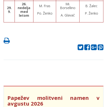
26.
Mi.
M. Fras
B. Žalec
29.
nedelja
Borsellino
9.
med
Po. Ženko
P. Ženko
A. Glavač
letom
Papežev molitveni namen v
avgustu 2026