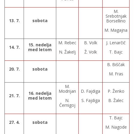
M.
Srebotnjak
13. 7.
sobota
Borsellino
M. Magajna
M. Rebec
B. Volk
J. Lenarčič
15. nedelja
14. 7.
med letom
N. Žakelj
Ž. Volk
T. Bajc
B. Biščak
20. 7.
sobota
M. Fras
M.
Modrijan
D. Fajdiga
P. Ženko
16. nedelja
21. 7.
med letom
N.
S. Fajdiga
B. Žalec
Černigoj
T. Bajc
27. 4.
sobota
M. Nagode