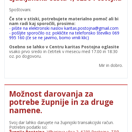
Spoštovani.
Če ste v stiski, potrebujete materialno pomoč ali bi
nam radi kaj sporočili, prosimo:
- pišite na elektronski naslov karitas.postojna@gmail.com
- pošljite sporočilo oz. pokličite na telefonsko številko 069
995 160 (če se ne javimo, bomo vrnili klic)
Osebno se lahko v Centru karitas Postojna oglasite
vsako prvo sredo in četrtek v mesecu med 17.00 in 18:30
oz. po dogovoru.
Mir in dobro.
Možnost darovanja za
potrebe župnije in za druge
namene.
Svoj dar lahko darujete na župnijski transakcijski račun.
Potrebni podatki so:
Župnija Postojna
, Vilharjeva ulica 2, 6230 Postojna, TRR