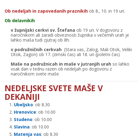
Ob nedeljah in zapovedanih praznikih
ob 8., 10. in 19 uri.
Ob delavnikih
v župnijski cerkvi sv. Štefana
ob 19 uri. V dogovoru z
naročnikom ali zaradi obveznosti župnika v večernih urah je
lahko maša tudi zjutraj ob 8h.
v podružničnih cerkvah
(Stara vas, Zalog, Mali Otok, Veliki
Otok, Zagon) ob 17. (zimski čas) ali 18. uri (poletni čas)
Maše na podružnicah in maše v jutranjih urah
so lahko
vsak dan v tednu razen ob nedeljah po dogovoru z
naročnikom svete maše.
NEDELJSKE SVETE MAŠE V
DEKANIJI
Ubeljsko
: ob 8.30
Hrenovice
: ob 10.00
Studeno
: ob 10.00
Slavina
: ob 10.00
Matenja vas
: ob 8.30