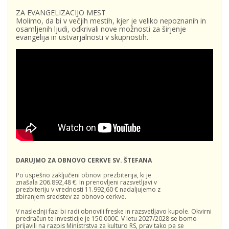
ZA EVANGELIZACIJO MEST
Molimo, da bi v večjih mestih, kjer je veliko nepoznanih in
osamljenih ljudi, odkrivali nove možnosti za širjenje
evangelija in ustvarjalnosti v skupnostih.
DARUJMO ZA OBNOVO CERKVE SV. ŠTEFANA
Po uspešno zaključeni obnovi prezbiterija, ki je
znašala 206.892,48 €. In prenovljeni razsvetljavi v
prezbiteriju v vrednosti 11.992,60 € nadaljujemo z
zbiranjem sredstev za obnovo cerkve.
V naslednji fazi bi radi obnovili freske in razsvetljavo kupole. Okvirni
predračun te investicije je 150.000€. V letu 2027/2028 se bomo
prijavili na razpis Ministrstva za kulturo RS, prav tako pa se