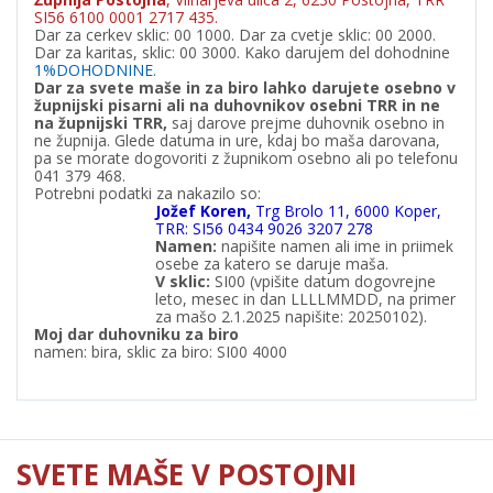
SI56 6100 0001 2717 435.
Dar za cerkev sklic: 00 1000. Dar za cvetje sklic: 00 2000.
Dar za karitas, sklic: 00 3000. Kako darujem del dohodnine
1%DOHODNINE.
Dar za svete maše in za biro lahko darujete osebno v
župnijski pisarni ali na duhovnikov osebni TRR in ne
na župnijski TRR,
saj darove prejme duhovnik osebno in
ne župnija. Glede datuma in ure, kdaj bo maša darovana,
pa se morate dogovoriti z župnikom osebno ali po telefonu
041 379 468.
Potrebni podatki za nakazilo so:
Jožef Koren,
Trg Brolo 11, 6000 Koper,
TRR: SI56 0434 9026 3207 278
Namen:
napišite namen ali ime in priimek
osebe za katero se daruje maša.
V
sklic:
SI00 (vpišite datum dogovrejne
leto, mesec in dan LLLLMMDD, na primer
za mašo 2.1.2025 napišite: 20250102).
Moj dar duhovniku za biro
namen: bira, sklic za biro: SI00 4000
SVETE MAŠE V POSTOJNI