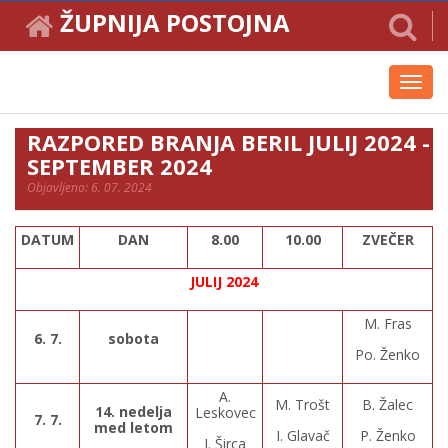
ŽUPNIJA POSTOJNA
Toggl
navig
RAZPORED BRANJA BERIL JULIJ 2024 -
SEPTEMBER 2024
Objavljeno: 6. 07. 2024
DATUM
DAN
8.00
10.00
ZVEČER
JULIJ 2024
M. Fras
6. 7.
sobota
Po. Ženko
A.
M. Trošt
B. Žalec
14. nedelja
Leskovec
7. 7.
med letom
I. Glavač
P. Ženko
I. Širca