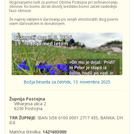
dogovarjamo tudi za pomoč Občine Postojna pri sofinanciranju
obnove. Ko bomo zbrali dovolj sredstev bomo začeli naslednjo
fazo obnove.
Še naprej vabljeni k darovanju po svojih zmožnostih. Bog povrni
vsem darovalcem in donatorjem.
Božja beseda za četrtek, 13. novembra 2025
Župnija Postojna
Vilharjeva ulica 2
6230 Postojna
TRR ŽUPNIJE
: IBAN SI56 6100 0001 2717 435, BANKA: DH
d.d.
Matična številka:
1421603000