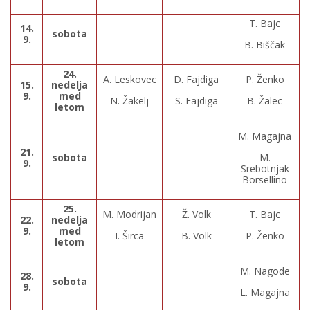
T. Bajc
14.
sobota
9.
B. Biščak
24.
A. Leskovec
D. Fajdiga
P. Ženko
15.
nedelja
9.
med
N. Žakelj
S. Fajdiga
B. Žalec
letom
M. Magajna
21.
sobota
M.
9.
Srebotnjak
Borsellino
25.
M. Modrijan
Ž. Volk
T. Bajc
22.
nedelja
9.
med
I. Širca
B. Volk
P. Ženko
letom
M. Nagode
28.
sobota
9.
L. Magajna