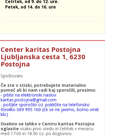
Četrtek, od 9. do 12. ure.
Petek, od 14. do 16. ure
Center karitas Postojna
Ljubljanska cesta 1, 6230
Postojna
Spoštovani.
Če ste v stiski, potrebujete materialno
pomoč ali bi nam radi kaj sporočili, prosimo:
- pišite na elektronski naslov
karitas.postojna@gmail.com
- pošljite sporočilo oz. pokličite na telefonsko
številko 069 995 160 (če se ne javimo, bomo vrnili
klic)
Osebno se lahko v Centru karitas Postojna
oglasite
vsako prvo sredo in četrtek v mesecu
med 17.00 in 18:30 oz. po dogovoru.