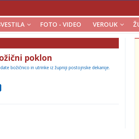
VESTILA
FOTO - VIDEO
VEROUK
Ž
Božični poklon
date božičnico in utrinke iz župniji postojnske dekanije.