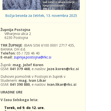
Božja beseda za četrtek, 13. novembra 2025
Župnija Postojna
Vilharjeva ulica 2
6230 Postojna
TRR ŽUPNIJE
: IBAN SI56 6100 0001 2717 435,
BANKA: DH d.d.
Telefon:
05 / 720 46 40
E-mail:
zupnija.postojna@rkc.si
Župnik:
mag. Jožef Koren
GSM:
041 379 468
, e-naslov:
joze.koren@rkc.si
Duhovni pomočnik v Postojni in župnik v
Studenem:
mag. Ivan Likar
GSM:
041 390 880
, e-naslov:
ivan.likar@rkc.si
URADNE URE
V času šolskega leta:
Torek, od 9. do 12. ure.