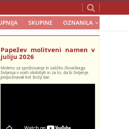
UPNIJA
SKUPINE
OZNANILA
Papežev molitveni namen v
juliju 2026
Molimo za spoštovanje in zaščito človeškega
življenja v vseh obdobjih in za to, da bi življenje
prepoznavali kot Božji dar.