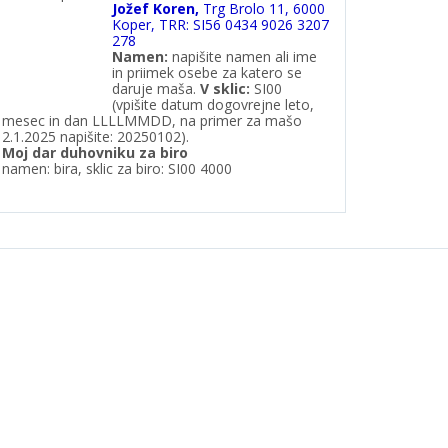
Jožef Koren,
Trg Brolo 11, 6000
Koper, TRR: SI56 0434 9026 3207
278
Namen:
napišite namen ali ime
in priimek osebe za katero se
daruje maša.
V
sklic:
SI00
(vpišite datum dogovrejne leto,
mesec in dan LLLLMMDD, na primer za mašo
2.1.2025 napišite: 20250102).
Moj dar duhovniku za biro
namen: bira, sklic za biro: SI00 4000