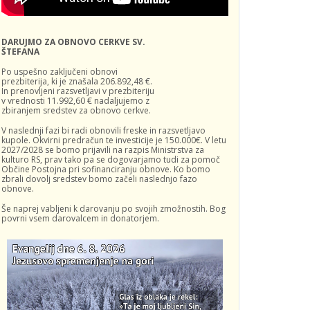
DARUJMO ZA OBNOVO CERKVE SV.
ŠTEFANA
Po uspešno zaključeni obnovi
prezbiterija, ki je znašala 206.892,48 €.
In prenovljeni razsvetljavi v prezbiteriju
v vrednosti 11.992,60 € nadaljujemo z
zbiranjem sredstev za obnovo cerkve.
V naslednji fazi bi radi obnovili freske in razsvetljavo
kupole. Okvirni predračun te investicije je 150.000€. V letu
2027/2028 se bomo prijavili na razpis Ministrstva za
kulturo RS, prav tako pa se dogovarjamo tudi za pomoč
Občine Postojna pri sofinanciranju obnove. Ko bomo
zbrali dovolj sredstev bomo začeli naslednjo fazo
obnove.
Še naprej vabljeni k darovanju po svojih zmožnostih. Bog
povrni vsem darovalcem in donatorjem.