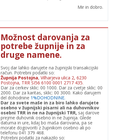
Mir in dobro.
Možnost darovanja za
potrebe župnije in za
druge namene.
Svoj dar lahko darujete na župnijski transakcijski
račun. Potrebni podatki so:
Župnija Postojna
, Vilharjeva ulica 2, 6230
Postojna, TRR SI56 6100 0001 2717 435.
Dar za cerkev sklic: 00 1000. Dar za cvetje sklic: 00
2000. Dar za karitas, sklic: 00 3000. Kako darujem
del dohodnine
1%DOHODNINE.
Dar za svete maše in za biro lahko darujete
osebno v župnijski pisarni ali na duhovnikov
osebni TRR in ne na župnijski TRR,
saj darove
prejme duhovnik osebno in ne župnija. Glede
datuma in ure, kdaj bo maša darovana, pa se
morate dogovoriti z župnikom osebno ali po
telefonu 041 379 468.
Potrebni podatki za nakazilo so: