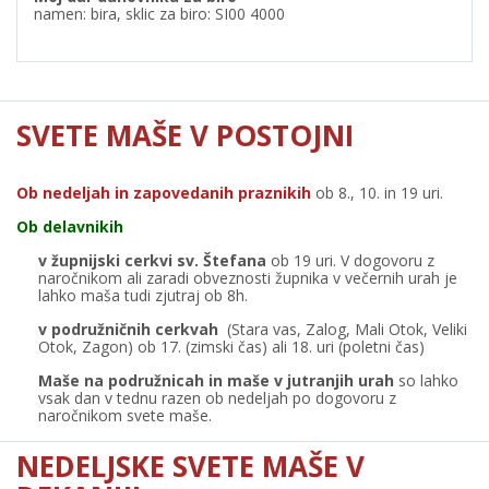
namen: bira, sklic za biro: SI00 4000
SVETE MAŠE V POSTOJNI
Ob nedeljah in zapovedanih praznikih
ob 8., 10. in 19 uri.
Ob delavnikih
v župnijski cerkvi sv. Štefana
ob 19 uri. V dogovoru z
naročnikom ali zaradi obveznosti župnika v večernih urah je
lahko maša tudi zjutraj ob 8h.
v podružničnih cerkvah
(Stara vas, Zalog, Mali Otok, Veliki
Otok, Zagon) ob 17. (zimski čas) ali 18. uri (poletni čas)
Maše na podružnicah in maše v jutranjih urah
so lahko
vsak dan v tednu razen ob nedeljah po dogovoru z
naročnikom svete maše.
NEDELJSKE SVETE MAŠE V