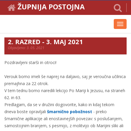
ŽUPNIJA POSTOJNA
Toggl
navig
2. RAZRED - 3. MAJ 2021
Objavljeno: 3. 05. 2021
Pozdravljeni starši in otroci!
Verouk bomo imeli še naprej na daljavo, saj je veroučna učilnica
premajhna za 22 otrok.
V tem tednu bomo naredili lekcijo Po Mariji k Jezusu, na straneh
62. in 63.
Predlagam, da se v družini dogovorite, kako in kdaj tekom
dneva boste opravljali
šmarnično pobožnost
- preko
šmarnične aplikacije ali enostavnejših povezav: s poslušanjem,
samostojnim branjem, s pesmijo, z molitvijo ob Marijini sliki ali