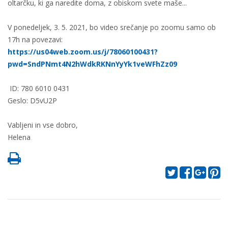
oltarčku, ki ga naredite doma, z obiskom svete maše...
V ponedeljek, 3. 5. 2021, bo video srečanje po zoomu samo ob
17h na povezavi:
https://us04web.zoom.us/j/78060100431?
pwd=SndPNmt4N2hWdkRKNnYyYk1veWFhZz09
ID: 780 6010 0431
Geslo: D5vU2P
Vabljeni in vse dobro,
Helena