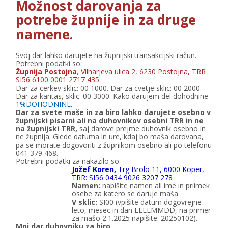
Možnost darovanja za
potrebe župnije in za druge
namene.
Svoj dar lahko darujete na župnijski transakcijski račun.
Potrebni podatki so:
Župnija Postojna
, Vilharjeva ulica 2, 6230 Postojna, TRR
SI56 6100 0001 2717 435.
Dar za cerkev sklic: 00 1000. Dar za cvetje sklic: 00 2000.
Dar za karitas, sklic: 00 3000. Kako darujem del dohodnine
1%DOHODNINE.
Dar za svete maše in za biro lahko darujete osebno v
župnijski pisarni ali na duhovnikov osebni TRR in ne
na župnijski TRR,
saj darove prejme duhovnik osebno in
ne župnija. Glede datuma in ure, kdaj bo maša darovana,
pa se morate dogovoriti z župnikom osebno ali po telefonu
041 379 468.
Potrebni podatki za nakazilo so:
Jožef Koren,
Trg Brolo 11, 6000 Koper,
TRR: SI56 0434 9026 3207 278
Namen:
napišite namen ali ime in priimek
osebe za katero se daruje maša.
V
sklic:
SI00 (vpišite datum dogovrejne
leto, mesec in dan LLLLMMDD, na primer
za mašo 2.1.2025 napišite: 20250102).
Moj dar duhovniku za biro