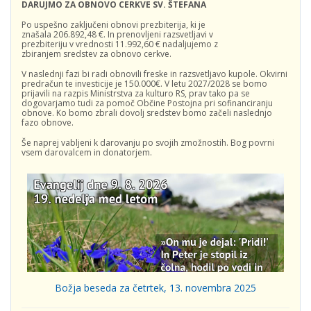
DARUJMO ZA OBNOVO CERKVE SV. ŠTEFANA
Po uspešno zaključeni obnovi prezbiterija, ki je
znašala 206.892,48 €. In prenovljeni razsvetljavi v
prezbiteriju v vrednosti 11.992,60 € nadaljujemo z
zbiranjem sredstev za obnovo cerkve.
V naslednji fazi bi radi obnovili freske in razsvetljavo kupole. Okvirni
predračun te investicije je 150.000€. V letu 2027/2028 se bomo
prijavili na razpis Ministrstva za kulturo RS, prav tako pa se
dogovarjamo tudi za pomoč Občine Postojna pri sofinanciranju
obnove. Ko bomo zbrali dovolj sredstev bomo začeli naslednjo
fazo obnove.
Še naprej vabljeni k darovanju po svojih zmožnostih. Bog povrni
vsem darovalcem in donatorjem.
Božja beseda za četrtek, 13. novembra 2025