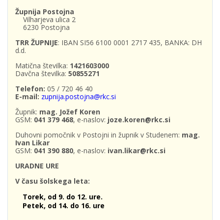
Župnija Postojna
Vilharjeva ulica 2
6230 Postojna
TRR ŽUPNIJE
: IBAN SI56 6100 0001 2717 435, BANKA: DH
d.d.
Matična številka:
1421603000
Davčna številka:
50855271
Telefon:
05 / 720 46 40
E-mail:
zupnija.postojna@rkc.si
Župnik:
mag. Jožef Koren
GSM:
041 379 468
, e-naslov:
joze.koren@rkc.si
Duhovni pomočnik v Postojni in župnik v Studenem:
mag.
Ivan Likar
GSM:
041 390 880
, e-naslov:
ivan.likar@rkc.si
URADNE URE
V času šolskega leta:
Torek, od 9. do 12. ure.
Petek, od 14. do 16. ure