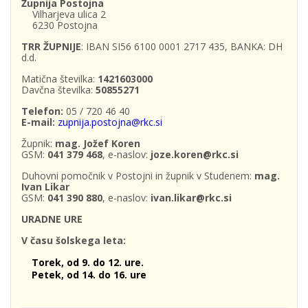
Župnija Postojna
Vilharjeva ulica 2
6230 Postojna
TRR ŽUPNIJE
: IBAN SI56 6100 0001 2717 435, BANKA: DH
d.d.
Matična številka:
1421603000
Davčna številka:
50855271
Telefon:
05 / 720 46 40
E-mail:
zupnija.postojna@rkc.si
Župnik:
mag. Jožef Koren
GSM:
041 379 468
, e-naslov:
joze.koren@rkc.si
Duhovni pomočnik v Postojni in župnik v Studenem:
mag.
Ivan Likar
GSM:
041 390 880
, e-naslov:
ivan.likar@rkc.si
URADNE URE
V času šolskega leta:
Torek, od 9. do 12. ure.
Petek, od 14. do 16. ure