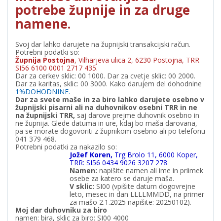
potrebe župnije in za druge
namene.
Svoj dar lahko darujete na župnijski transakcijski račun.
Potrebni podatki so:
Župnija Postojna
, Vilharjeva ulica 2, 6230 Postojna, TRR
SI56 6100 0001 2717 435.
Dar za cerkev sklic: 00 1000. Dar za cvetje sklic: 00 2000.
Dar za karitas, sklic: 00 3000. Kako darujem del dohodnine
1%DOHODNINE.
Dar za svete maše in za biro lahko darujete osebno v
župnijski pisarni ali na duhovnikov osebni TRR in ne
na župnijski TRR,
saj darove prejme duhovnik osebno in
ne župnija. Glede datuma in ure, kdaj bo maša darovana,
pa se morate dogovoriti z župnikom osebno ali po telefonu
041 379 468.
Potrebni podatki za nakazilo so:
Jožef Koren,
Trg Brolo 11, 6000 Koper,
TRR: SI56 0434 9026 3207 278
Namen:
napišite namen ali ime in priimek
osebe za katero se daruje maša.
V
sklic:
SI00 (vpišite datum dogovrejne
leto, mesec in dan LLLLMMDD, na primer
za mašo 2.1.2025 napišite: 20250102).
Moj dar duhovniku za biro
namen: bira, sklic za biro: SI00 4000