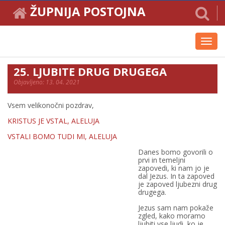
ŽUPNIJA POSTOJNA
Toggl
navig
25. LJUBITE DRUG DRUGEGA
Objavljeno: 13. 04. 2021
Vsem velikonočni pozdrav,
KRISTUS JE VSTAL, ALELUJA
VSTALI BOMO TUDI MI, ALELUJA
Danes bomo govorili o
prvi in temeljni
zapovedi, ki nam jo je
dal Jezus. In ta zapoved
je zapoved ljubezni drug
drugega.
Jezus sam nam pokaže
zgled, kako moramo
ljubiti vse ljudi, ko je