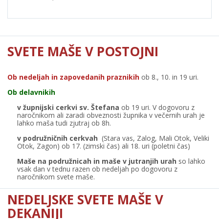
SVETE MAŠE V POSTOJNI
Ob nedeljah in zapovedanih praznikih
ob 8., 10. in 19 uri.
Ob delavnikih
v župnijski cerkvi sv. Štefana
ob 19 uri. V dogovoru z
naročnikom ali zaradi obveznosti župnika v večernih urah je
lahko maša tudi zjutraj ob 8h.
v podružničnih cerkvah
(Stara vas, Zalog, Mali Otok, Veliki
Otok, Zagon) ob 17. (zimski čas) ali 18. uri (poletni čas)
Maše na podružnicah in maše v jutranjih urah
so lahko
vsak dan v tednu razen ob nedeljah po dogovoru z
naročnikom svete maše.
NEDELJSKE SVETE MAŠE V
DEKANIJI