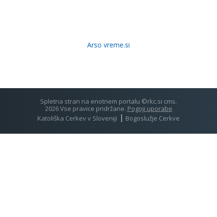
Arso vreme.si
Spletna stran na enotnem portalu ©rkc.si cms.
2026 Vse pravice pridržane.
Pogoji uporabe
Katoliška Cerkev v Sloveniji
Bogoslužje Cerkve