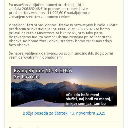
Po uspešno zaključeni obnovi prezbiterija, ki je
znašala 206.892,48 €. In prenovljeni razsvetljavi v
prezbiteriju v vrednosti 11.992,60 € nadaljujemo z
zbiranjem sredstev za obnovo cerkve.
V naslednji fazi bi radi obnovili freske in razsvetljavo kupole. Okvirni
predračun te investicije je 150.000€. V letu 2027/2028 se bomo
prijavili na razpis Ministrstva za kulturo RS, prav tako pa se
dogovarjamo tudi za pomoč Občine Postojna pri sofinanciranju
obnove. Ko bomo zbrali dovolj sredstev bomo začeli naslednjo
fazo obnove.
Še naprej vabljeni k darovanju po svojih zmožnostih. Bog povrni
vsem darovalcem in donatorjem.
Božja beseda za četrtek, 13. novembra 2025