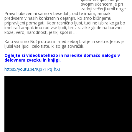
svojim učencem je pri
zadnji večerji umil noge.
Prava ljubezen ni samo v besedah, rad te imam, ampak
predvsem v naših konkretnih dejanjih, ko smo bližnjemu
pripravljeni pomagati. Kdor resnično ljubi, tudi ne izbira koga bo
imel rad ampak ima rad vse ljudi, brez razlike glede na barvno
kože, vero, narodnost, jezik, spol in ….
Kajti vsi smo Božji otroci in med seboj bratje in sestre. Jezus je
ljubil vse ljudi, celo tiste, ki so ga sovražili.
Oglejte si videokatehezo in naredite domačo nalogo v
delovnem zvezku in knjigi.
https://youtu.be/Kjp7TPq_hXI