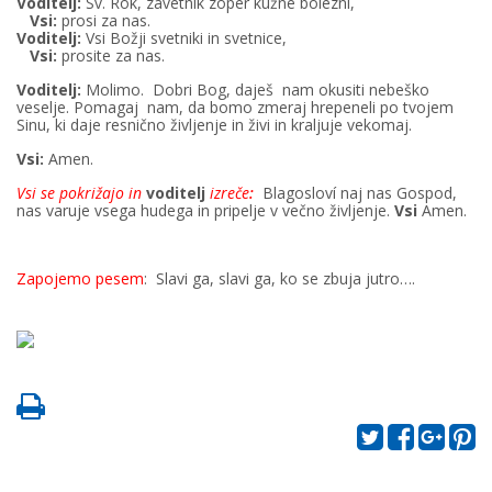
Voditelj:
Sv. Rok, zavetnik zoper kužne bolezni,
Vsi:
prosi za nas.
Voditelj:
Vsi Božji svetniki in svetnice,
Vsi:
prosite za nas.
Voditelj:
Molimo. Dobri Bog, daješ nam okusiti nebeško
veselje. Pomagaj nam, da bomo zmeraj hrepeneli po tvojem
Sinu, ki daje resnično življenje in živi in kraljuje vekomaj.
Vsi:
Amen.
Vsi se pokrižajo in
voditelj
izreče
:
Blagosloví naj nas Gospod,
nas varuje vsega hudega in pripelje v večno življenje.
Vsi
Amen.
Zapojemo pesem
: Slavi ga, slavi ga, ko se zbuja jutro….