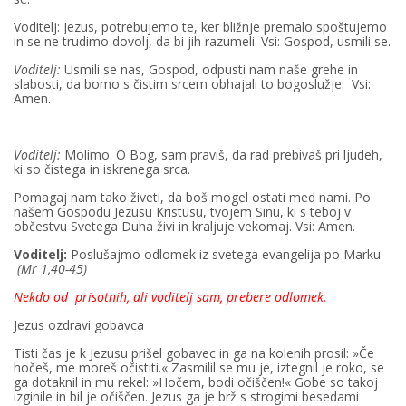
Voditelj: Jezus, potrebujemo te, ker bližnje premalo spoštujemo
in se ne trudimo dovolj, da bi jih razumeli. Vsi: Gospod, usmili se.
Voditelj:
Usmili se nas, Gospod, odpusti nam naše grehe in
slabosti, da bomo s čistim srcem obhajali to bogoslužje. Vsi:
Amen.
Voditelj:
Molimo. O Bog, sam praviš, da rad prebivaš pri ljudeh,
ki so čistega in iskrenega srca.
Pomagaj nam tako živeti, da boš mogel ostati med nami. Po
našem Gospodu Jezusu Kristusu, tvojem Sinu, ki s teboj v
občestvu Svetega Duha živi in kraljuje vekomaj. Vsi: Amen.
Voditelj:
Poslušajmo odlomek iz svetega evangelija po Marku
(Mr 1,40-45)
Nekdo od prisotnih, ali voditelj sam, prebere odlomek.
Jezus ozdravi gobavca
Tisti čas je k Jezusu prišel gobavec in ga na kolenih prosil: »Če
hočeš, me moreš očistiti.« Zasmilil se mu je, iztegnil je roko, se
ga dotaknil in mu rekel: »Hočem, bodi očiščen!« Gobe so takoj
izginile in bil je očiščen. Jezus ga je brž s strogimi besedami