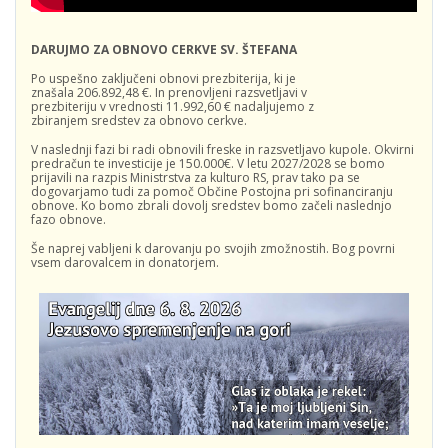
DARUJMO ZA OBNOVO CERKVE SV. ŠTEFANA
Po uspešno zaključeni obnovi prezbiterija, ki je
znašala 206.892,48 €. In prenovljeni razsvetljavi v
prezbiteriju v vrednosti 11.992,60 € nadaljujemo z
zbiranjem sredstev za obnovo cerkve.
V naslednji fazi bi radi obnovili freske in razsvetljavo kupole. Okvirni
predračun te investicije je 150.000€. V letu 2027/2028 se bomo
prijavili na razpis Ministrstva za kulturo RS, prav tako pa se
dogovarjamo tudi za pomoč Občine Postojna pri sofinanciranju
obnove. Ko bomo zbrali dovolj sredstev bomo začeli naslednjo
fazo obnove.
Še naprej vabljeni k darovanju po svojih zmožnostih. Bog povrni
vsem darovalcem in donatorjem.