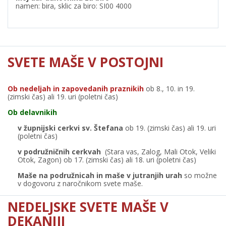
namen: bira, sklic za biro: SI00 4000
SVETE MAŠE V POSTOJNI
Ob nedeljah in zapovedanih praznikih
ob 8., 10. in 19.
(zimski čas) ali 19. uri (poletni čas)
Ob delavnikih
v župnijski cerkvi sv. Štefana
ob 19. (zimski čas) ali 19. uri
(poletni čas)
v podružničnih cerkvah
(Stara vas, Zalog, Mali Otok, Veliki
Otok, Zagon) ob 17. (zimski čas) ali 18. uri (poletni čas)
Maše na podružnicah in maše v jutranjih urah
so možne
v dogovoru z naročnikom svete maše.
NEDELJSKE SVETE MAŠE V
DEKANIJI