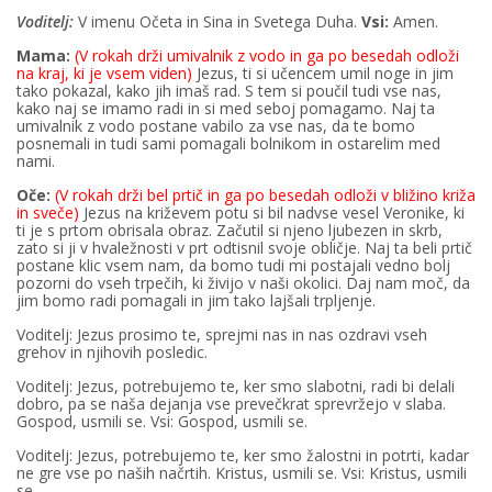
Voditelj:
V imenu Očeta in Sina in Svetega Duha.
Vsi:
Amen.
Mama:
(V rokah drži umivalnik z vodo in ga po besedah odloži
na kraj, ki je vsem viden)
Jezus, ti si učencem umil noge in jim
tako pokazal, kako jih imaš rad. S tem si poučil tudi vse nas,
kako naj se imamo radi in si med seboj pomagamo. Naj ta
umivalnik z vodo postane vabilo za vse nas, da te bomo
posnemali in tudi sami pomagali bolnikom in ostarelim med
nami.
Oče:
(V rokah drži bel prtič in ga po besedah odloži v bližino križa
in sveče)
Jezus na križevem potu si bil nadvse vesel Veronike, ki
ti je s prtom obrisala obraz. Začutil si njeno ljubezen in skrb,
zato si ji v hvaležnosti v prt odtisnil svoje obličje. Naj ta beli prtič
postane klic vsem nam, da bomo tudi mi postajali vedno bolj
pozorni do vseh trpečih, ki živijo v naši okolici. Daj nam moč, da
jim bomo radi pomagali in jim tako lajšali trpljenje.
Voditelj: Jezus prosimo te, sprejmi nas in nas ozdravi vseh
grehov in njihovih posledic.
Voditelj: Jezus, potrebujemo te, ker smo slabotni, radi bi delali
dobro, pa se naša dejanja vse prevečkrat sprevržejo v slaba.
Gospod, usmili se. Vsi: Gospod, usmili se.
Voditelj: Jezus, potrebujemo te, ker smo žalostni in potrti, kadar
ne gre vse po naših načrtih. Kristus, usmili se. Vsi: Kristus, usmili
se.