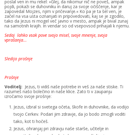
poslal ven in mu rekel: »Glej, da nikomur nič ne poveš, ampak
pojdi, pokaži se duhovniku in daruj za svoje očiščenje, kar je
zapovedal Mojzes, njim v pričevanje.« Ko pa je ta šel ven, je
začel na vsa usta oznanjati in pripovedovati, kaj se je zgodilo,
tako da Jezus ni mogel več javno v mesto, ampak je bival zunaj
na samotnih krajih. In vendar so od vsepovsod prihajali k njemu.
Sedaj lahko vsak pove svojo misel, svoje mnenje, svoja
vprašanja...
Sledijo prošnje
Prošnje
Voditelj:
Jezus, ti vidiš naše potrebe in veš za naše stiske. Ti
razumeš našo bolečino in naše klice. Zato ti v zaupanju
izročamo svoje prošnje:
Jezus, izbral si svetega očeta, škofe in duhovnike, da vodijo
tvojo Cerkev. Podari jim zdravje, da jo bodo zmogli voditi
tako, kot ti hočeš.
Jezus, ohranjaj pri zdravju naše starše, učitelje in