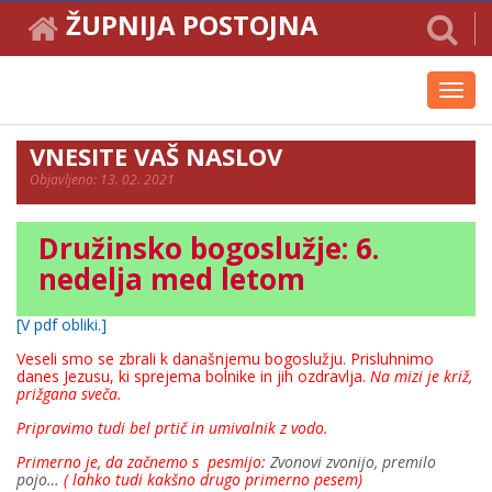
ŽUPNIJA POSTOJNA
Toggl
navig
VNESITE VAŠ NASLOV
Objavljeno: 13. 02. 2021
Družinsko bogoslužje: 6.
nedelja med letom
[V pdf obliki.]
Veseli smo se zbrali k današnjemu bogoslužju. Prisluhnimo
danes Jezusu, ki sprejema bolnike in jih ozdravlja.
Na mizi je križ,
prižgana sveča.
Pripravimo tudi bel prtič in umivalnik z vodo.
Primerno je, da začnemo s pesmijo:
Zvonovi zvonijo, premilo
pojo…
( lahko tudi kakšno drugo primerno pesem)