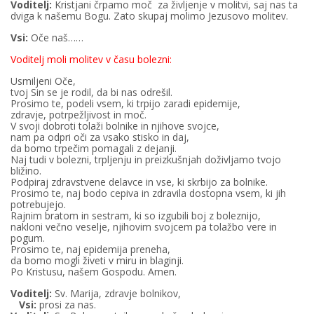
Voditelj:
Kristjani črpamo moč za življenje v molitvi, saj nas ta
dviga k našemu Bogu. Zato skupaj molimo Jezusovo molitev.
Vsi:
Oče naš……
Voditelj moli molitev v času bolezni:
Usmiljeni Oče,
tvoj Sin se je rodil, da bi nas odrešil.
Prosimo te, podeli vsem, ki trpijo zaradi epidemije,
zdravje, potrpežljivost in moč.
V svoji dobroti tolaži bolnike in njihove svojce,
nam pa odpri oči za vsako stisko in daj,
da bomo trpečim pomagali z dejanji.
Naj tudi v bolezni, trpljenju in preizkušnjah doživljamo tvojo
bližino.
Podpiraj zdravstvene delavce in vse, ki skrbijo za bolnike.
Prosimo te, naj bodo cepiva in zdravila dostopna vsem, ki jih
potrebujejo.
Rajnim bratom in sestram, ki so izgubili boj z boleznijo,
nakloni večno veselje, njihovim svojcem pa tolažbo vere in
pogum.
Prosimo te, naj epidemija preneha,
da bomo mogli živeti v miru in blaginji.
Po Kristusu, našem Gospodu. Amen.
Voditelj:
Sv. Marija, zdravje bolnikov,
Vsi:
prosi za nas.