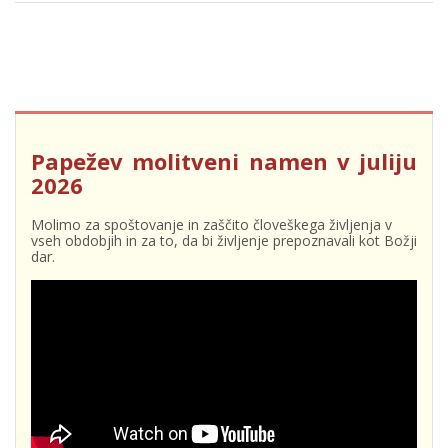
Papežev molitveni namen v juliju
2026
Molimo za spoštovanje in zaščito človeškega življenja v
vseh obdobjih in za to, da bi življenje prepoznavali kot Božji
dar.