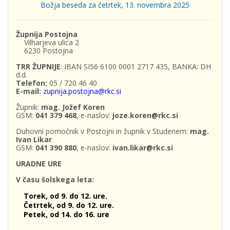
Božja beseda za četrtek, 13. novembra 2025
Župnija Postojna
Vilharjeva ulica 2
6230 Postojna
TRR ŽUPNIJE
: IBAN SI56 6100 0001 2717 435, BANKA: DH
d.d.
Telefon:
05 / 720 46 40
E-mail:
zupnija.postojna@rkc.si
Župnik:
mag. Jožef Koren
GSM:
041 379 468
, e-naslov:
joze.koren@rkc.si
Duhovni pomočnik v Postojni in župnik v Studenem:
mag.
Ivan Likar
GSM:
041 390 880
, e-naslov:
ivan.likar@rkc.si
URADNE URE
V času šolskega leta:
Torek, od 9. do 12. ure.
Četrtek, od 9. do 12. ure.
Petek, od 14. do 16. ure