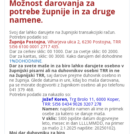
Možnost darovanja za
potrebe župnije in za druge
namene.
Svoj dar lahko darujete na župnijski transakcijski račun.
Potrebni podatki so:
Župnija Postojna
, Vilharjeva ulica 2, 6230 Postojna, TRR
SI56 6100 0001 2717 435.
Dar za cerkev sklic: 00 1000. Dar za cvetje sklic: 00 2000.
Dar za karitas, sklic: 00 3000. Kako darujem del dohodnine
1%DOHODNINE.
Dar za svete maše in za biro lahko darujete osebno v
župnijski pisarni ali na duhovnikov osebni TRR in ne
na župnijski TRR,
saj darove prejme duhovnik osebno in
ne župnija. Glede datuma in ure, kdaj bo maša darovana,
pa se morate dogovoriti z župnikom osebno ali po telefonu
041 379 468.
Potrebni podatki za nakazilo so:
Jožef Koren,
Trg Brolo 11, 6000 Koper,
TRR: SI56 0434 9026 3207 278
Namen:
napišite namen ali ime in priimek
osebe za katero se daruje maša.
V
sklic:
SI00 (vpišite datum dogovrejne
leto, mesec in dan LLLLMMDD, na primer
za mašo 2.1.2025 napišite: 20250102).
Moj dar duhovniku za biro