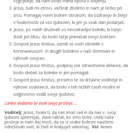
vzgojitelje, da nam bodo trdna opora v življenju.
Jezus, tudi mi otroci, večkrat zbolimo in nam je težko pri
srcu. Pomagaj vsem bolnim otrokom, da ozdravijo in živijo
v hvaležnosti za vso ljubezen, ki jim jo vsak dan podarjaš.
Jezus, po naših družinah so neozdravljivi bolniki, ki trpijo.
Bodi jim blizu, da bodo lažje prenašali svojo bolezen.
Gospod Jezus Kristus, usmili se vseh obolelih s
koronavirusom in drugih bolnikov v naši domovini in
njihovih svojcev.
Gospod Jezus Kristus, podpiraj vse zdravstvene delavce, da
bodo skrbeli za bolnike in jim pomagali.
Gospod Jezus Kristus, prosimo te za državne voditelje in
njihove sodelavce, da bodo v teh težkih časih modro in
odgovorno vodili svoje ljudstvo.
Lahko dodamo še vsak svoje prošnje....
Voditelj:
Jezus, hvala ti, da nas imaš rad in da nas v svoji
ljubezni spremljaš, zlasti takrat, ko smo bolni. Usliši naše
prošnje in nam daj moči, da se iz vsake bolezni naučimo
odreševati svet, ki živiš in kraljuješ vekomaj.
Vsi:
Amen.