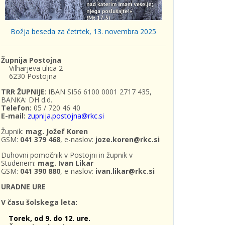
Božja beseda za četrtek, 13. novembra 2025
Župnija Postojna
Vilharjeva ulica 2
6230 Postojna
TRR ŽUPNIJE
: IBAN SI56 6100 0001 2717 435,
BANKA: DH d.d.
Telefon:
05 / 720 46 40
E-mail:
zupnija.postojna@rkc.si
Župnik:
mag. Jožef Koren
GSM:
041 379 468
, e-naslov:
joze.koren@rkc.si
Duhovni pomočnik v Postojni in župnik v
Studenem:
mag. Ivan Likar
GSM:
041 390 880
, e-naslov:
ivan.likar@rkc.si
URADNE URE
V času šolskega leta:
Torek, od 9. do 12. ure.