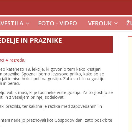
VESTILA
FOTO - VIDEO
VEROUK
Ž
DELJE IN PRAZNIKE
ci 4. razreda.
eo katehezo 18. lekcije, ki govori o tem kako kristjani
n praznike. Spoznali bomo Jezusovo priliko, kako so se
jali in niso hoteli priti na gostijo. Zato so bili na gostijo
i in berači.
jo vab k maši, ki je tudi neke vrste gostija. Za to gostijo se
i in z veseljem pri njej sodelovati.
i prazniki, ter kakšna je razlika med zapovedanimi in
nteni nedeljo praznovali kot Gospodov dan, zato poskrbite
.