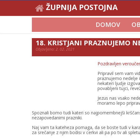
ŽUPNIJA POSTOJNA
DOMOV
OB
18. KRISTJANI PRAZNUJEMO NE
Objavljeno: 2. 02. 2021
Pozdravljen veroučen
Pripravil sem vam vid
praznujemo nedelje i
nekateri ljudje izgovar
povabljeni tujci, revež
Jezus nas vsako nedel
moramo lepo pripravit
Spoznali bomo tudi kateri so najpomembnejši krščansk
nezapovedanimi prazniki.
Naj vam ta kateheza pomaga, da se boste tudi v kara
za srečanje z njim bodisi v cerkvi ali pa po tv ali spletu