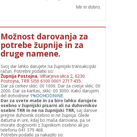
Mir in dobro.
Možnost darovanja za
potrebe župnije in za
druge namene.
Svoj dar lahko darujete na župnijski transakcijski
račun. Potrebni podatki so:
Župnija Postojna
, Vilharjeva ulica 2, 6230
Postojna, TRR SI56 6100 0001 2717 435.
Dar za cerkev sklic: 00 1000. Dar za cvetje sklic: 00
2000. Dar za karitas, sklic: 00 3000. Kako darujem
del dohodnine
1%DOHODNINE.
Dar za svete maše in za biro lahko darujete
osebno v župnijski pisarni ali na duhovnikov
osebni TRR in ne na župnijski TRR,
saj darove
prejme duhovnik osebno in ne župnija. Glede
datuma in ure, kdaj bo maša darovana, pa se
morate dogovoriti z župnikom osebno ali po
telefonu 041 379 468.
Potrebni podatki za nakazilo so: