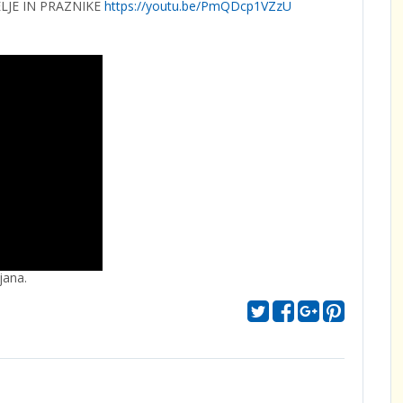
ELJE IN PRAZNIKE
https://youtu.be/PmQDcp1VZzU
jana.