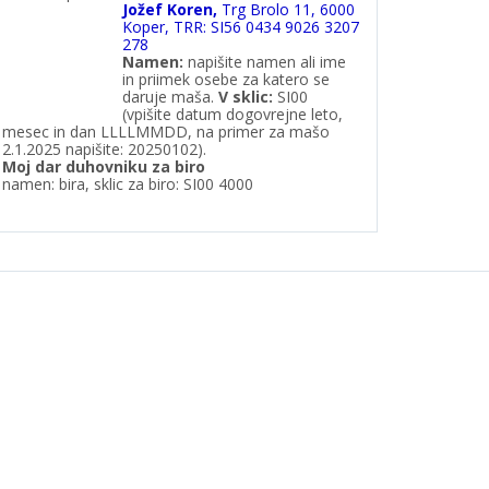
Jožef Koren,
Trg Brolo 11, 6000
Koper, TRR: SI56 0434 9026 3207
278
Namen:
napišite namen ali ime
in priimek osebe za katero se
daruje maša.
V
sklic:
SI00
(vpišite datum dogovrejne leto,
mesec in dan LLLLMMDD, na primer za mašo
2.1.2025 napišite: 20250102).
Moj dar duhovniku za biro
namen: bira, sklic za biro: SI00 4000