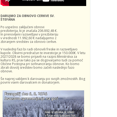
DARUJMO ZA OBNOVO CERKVE SV.
ŠTEFANA
Po uspešno zaključeni obnovi
prezbiterija, ki je znašala 206.892,48 €.
In prenovljeni razsvetljavi v prezbiteriju
v vrednosti 11.992,60 € nadaljujemo z
zbiranjem sredstev za obnovo cerkve.
V naslednji fazi bi radi obnovili freske in razsvetljavo
kupole. Okvirni predračun te investicije je 150.000€. V letu
2027/2028 se bomo prijavili na razpis Ministrstva za
kulturo RS, prav tako pa se dogovarjamo tudi za pomoč
Občine Postojna pri sofinanciranju obnove. Ko bomo
zbrali dovolj sredstev bomo začeli naslednjo fazo
obnove.
Še naprej vabljeni k darovanju po svojih zmožnostih. Bog
povrni vsem darovalcem in donatorjem.