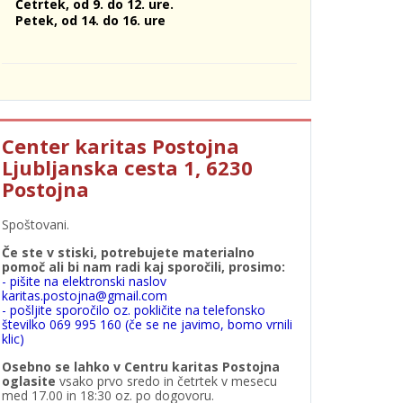
Četrtek, od 9. do 12. ure.
Petek, od 14. do 16. ure
Center karitas Postojna
Ljubljanska cesta 1, 6230
Postojna
Spoštovani.
Če ste v stiski, potrebujete materialno
pomoč ali bi nam radi kaj sporočili, prosimo:
- pišite na elektronski naslov
karitas.postojna@gmail.com
- pošljite sporočilo oz. pokličite na telefonsko
številko 069 995 160 (če se ne javimo, bomo vrnili
klic)
Osebno se lahko v Centru karitas Postojna
oglasite
vsako prvo sredo in četrtek v mesecu
med 17.00 in 18:30 oz. po dogovoru.