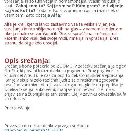
vprašanja, ki so tudi večja in pomembnejša, včasih ne pustijo
spati.
Zakaj sem tu? Kaj je smisel? Kam grem? Je življenje
kaj več kot to?
Toda redko si vzamemo čas za razmislek o
vsem tem. Zato obstaja
Alfa
."
Alfa je kraj, kjer si lahko zastavimo vsa ta velika življenjska
vprašanja in razmišljamo o njih na glas – v varnem in odprtem
okolju enako se vprašujočih. Gre za sproščena srečanja, na
katerih lahko vsak deli svoje misli, mnenja in vprašanja. Brez
strahu, da bi ga kdo obsojal.
Opis srečanja:
Srečanja bodo potekala po ZOOMU. V začetku srečanja je ogled
filmčka, ki povabi k razmisleku in pogovoru. Prav pogovor je
ključni del Alfe. Tu je čas za odprto debato in iskrena vprašanja.
Kar je v skupini zelo različnih ljudi z zelo različnimi zgodbami
resnično zanimivo. Alfa je za vsakogar, ne glede na prepričanje.
Udeležijo se ga lahko verni, manj verni in neverni. Te mika,
prijavi se na župnijski spletni strani. Glej v zavihku obvestila/eAlfa
za odrasle/
Prvo srečanje:
Povezava do nekaj utrinkov prvega srečanja:
https://youtu.be/AbstO1_HUuM