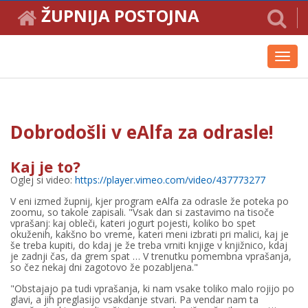
ŽUPNIJA POSTOJNA
Toggl
navig
Dobrodošli v eAlfa za odrasle!
Kaj je to?
Oglej si video:
https://player.vimeo.com/video/437773277
V eni izmed župnij, kjer program eAlfa za odrasle že poteka po
zoomu, so takole zapisali. "Vsak dan si zastavimo na tisoče
vprašanj: kaj obleči, kateri jogurt pojesti, koliko bo spet
okuženih, kakšno bo vreme, kateri meni izbrati pri malici, kaj je
še treba kupiti, do kdaj je že treba vrniti knjige v knjižnico, kdaj
je zadnji čas, da grem spat … V trenutku pomembna vprašanja,
so čez nekaj dni zagotovo že pozabljena."
"Obstajajo pa tudi vprašanja, ki nam vsake toliko malo rojijo po
glavi, a jih preglasijo vsakdanje stvari. Pa vendar nam ta