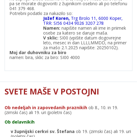
pa se morate dogovoriti z župnikom osebno ali po telefonu
041 379 468.
Potrebni podatki za nakazilo so:
Jožef Koren,
Trg Brolo 11, 6000 Koper,
TRR: SI56 0434 9026 3207 278
Namen:
napišite namen ali ime in priimek
osebe za katero se daruje maša.
V
sklic:
SI00 (vpišite datum dogovrejne
leto, mesec in dan LLLLMMDD, na primer
za mašo 2.1.2025 napišite: 20250102).
Moj dar duhovniku za biro
namen: bira, sklic za biro: SI00 4000
SVETE MAŠE V POSTOJNI
Ob nedeljah in zapovedanih praznikih
ob 8., 10. in 19.
(zimski čas) ali 19. uri (poletni čas)
Ob delavnikih
v župnijski cerkvi sv. Štefana
ob 19. (zimski čas) ali 19. uri
(poletni čas)