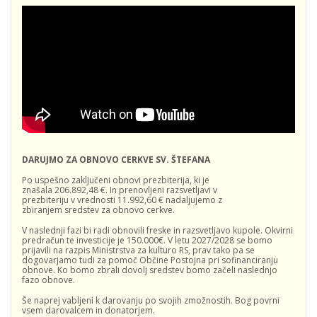
DARUJMO ZA OBNOVO CERKVE SV. ŠTEFANA
Po uspešno zaključeni obnovi prezbiterija, ki je
znašala 206.892,48 €. In prenovljeni razsvetljavi v
prezbiteriju v vrednosti 11.992,60 € nadaljujemo z
zbiranjem sredstev za obnovo cerkve.
V naslednji fazi bi radi obnovili freske in razsvetljavo kupole. Okvirni
predračun te investicije je 150.000€. V letu 2027/2028 se bomo
prijavili na razpis Ministrstva za kulturo RS, prav tako pa se
dogovarjamo tudi za pomoč Občine Postojna pri sofinanciranju
obnove. Ko bomo zbrali dovolj sredstev bomo začeli naslednjo
fazo obnove.
Še naprej vabljeni k darovanju po svojih zmožnostih. Bog povrni
vsem darovalcem in donatorjem.