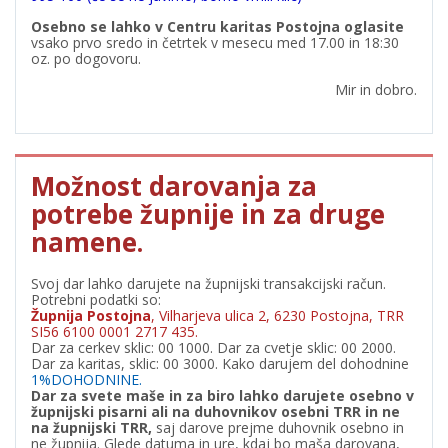
Osebno se lahko v Centru karitas Postojna oglasite
vsako prvo sredo in četrtek v mesecu med 17.00 in 18:30
oz. po dogovoru.
Mir in dobro.
Možnost darovanja za
potrebe župnije in za druge
namene.
Svoj dar lahko darujete na župnijski transakcijski račun.
Potrebni podatki so:
Župnija Postojna
, Vilharjeva ulica 2, 6230 Postojna, TRR
SI56 6100 0001 2717 435.
Dar za cerkev sklic: 00 1000. Dar za cvetje sklic: 00 2000.
Dar za karitas, sklic: 00 3000. Kako darujem del dohodnine
1%DOHODNINE.
Dar za svete maše in za biro lahko darujete osebno v
župnijski pisarni ali na duhovnikov osebni TRR in ne
na župnijski TRR,
saj darove prejme duhovnik osebno in
ne župnija. Glede datuma in ure, kdaj bo maša darovana,