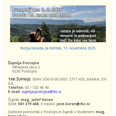
Božja beseda za četrtek, 13. novembra 2025
Župnija Postojna
Vilharjeva ulica 2
6230 Postojna
TRR ŽUPNIJE
: IBAN SI56 6100 0001 2717 435, BANKA: DH
d.d.
Telefon:
05 / 720 46 40
E-mail:
zupnija.postojna@rkc.si
Župnik:
mag. Jožef Koren
GSM:
041 379 468
, e-naslov:
joze.koren@rkc.si
Duhovni pomočnik v Postojni in župnik v Studenem:
mag.
Ivan Likar