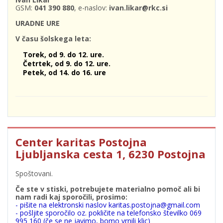
GSM:
041 390 880
, e-naslov:
ivan.likar@rkc.si
URADNE URE
V času šolskega leta:
Torek, od 9. do 12. ure.
Četrtek, od 9. do 12. ure.
Petek, od 14. do 16. ure
Center karitas Postojna
Ljubljanska cesta 1, 6230 Postojna
Spoštovani.
Če ste v stiski, potrebujete materialno pomoč ali bi
nam radi kaj sporočili, prosimo:
- pišite na elektronski naslov karitas.postojna@gmail.com
- pošljite sporočilo oz. pokličite na telefonsko številko 069
995 160 (če se ne javimo, bomo vrnili klic)