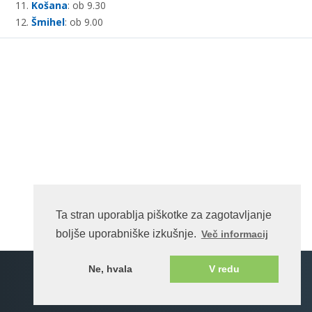
Košana
: ob 9.30
Šmihel
: ob 9.00
Arso vreme.si
Ta stran uporablja piškotke za zagotavljanje
boljše uporabniške izkušnje.
Več informacij
Spletna stran na enotnem portalu ©rkc.si cms.
Ne, hvala
V redu
2026 Vse pravice pridržane.
Pogoji uporabe
Katoliška Cerkev v Sloveniji
Bogoslužje Cerkve