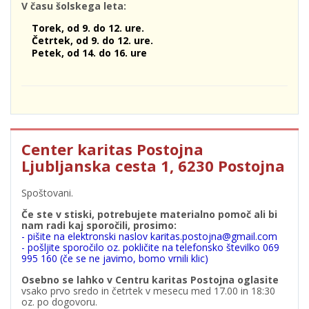
V času šolskega leta:
Torek, od 9. do 12. ure.
Četrtek, od 9. do 12. ure.
Petek, od 14. do 16. ure
Center karitas Postojna
Ljubljanska cesta 1, 6230 Postojna
Spoštovani.
Če ste v stiski, potrebujete materialno pomoč ali bi
nam radi kaj sporočili, prosimo:
- pišite na elektronski naslov karitas.postojna@gmail.com
- pošljite sporočilo oz. pokličite na telefonsko številko 069
995 160 (če se ne javimo, bomo vrnili klic)
Osebno se lahko v Centru karitas Postojna oglasite
vsako prvo sredo in četrtek v mesecu med 17.00 in 18:30
oz. po dogovoru.