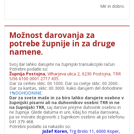
Mir in dobro.
Možnost darovanja za
potrebe župnije in za druge
namene.
Svoj dar lahko darujete na župnijski transakcijski račun.
Potrebni podatki so:
Župnija Postojna
, Vilharjeva ulica 2, 6230 Postojna, TRR
SI56 6100 0001 2717 435.
Dar za cerkev sklic: 00 1000. Dar za cvetje sklic: 00 2000.
Dar za karitas, sklic: 00 3000. Kako darujem del dohodnine
1%DOHODNINE.
Dar za svete maše in za biro lahko darujete osebno v
župnijski pisarni ali na duhovnikov osebni TRR in ne
na župnijski TRR,
saj darove prejme duhovnik osebno in
ne župnija. Glede datuma in ure, kdaj bo maša darovana,
pa se morate dogovoriti z župnikom osebno ali po telefonu
041 379 468.
Potrebni podatki za nakazilo so:
Jožef Koren,
Trg Brolo 11, 6000 Koper,