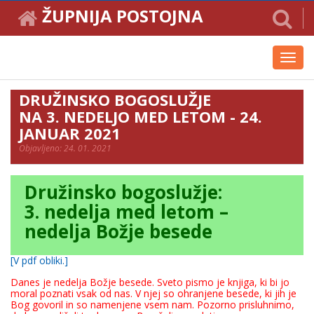
ŽUPNIJA POSTOJNA
Toggl
navig
DRUŽINSKO BOGOSLUŽJE
NA 3. NEDELJO MED LETOM - 24.
JANUAR 2021
Objavljeno: 24. 01. 2021
Družinsko bogoslužje:
3. nedelja med letom –
nedelja Božje besede
[V pdf obliki.]
Danes je nedelja Božje besede. Sveto pismo je knjiga, ki bi jo
moral poznati vsak od nas. V njej so ohranjene besede, ki jih je
Bog govoril in so namenjene vsem nam. Pozorno prisluhnimo,