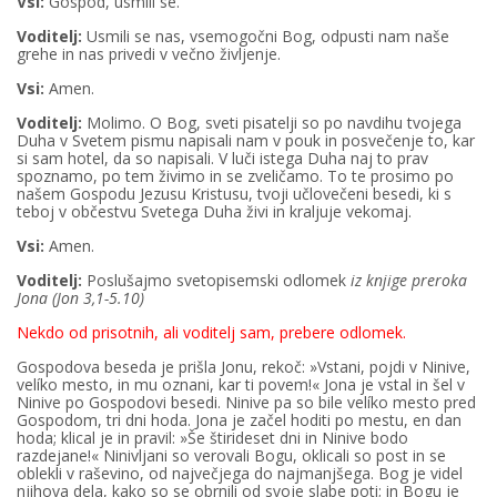
Vsi:
Gospod, usmili se.
Voditelj:
Usmili se nas, vsemogočni Bog, odpusti nam naše
grehe in nas privedi v večno življenje.
Vsi:
Amen.
Voditelj:
Molimo. O Bog, sveti pisatelji so po navdihu tvojega
Duha v Svetem pismu napisali nam v pouk in posvečenje to, kar
si sam hotel, da so napisali. V luči istega Duha naj to prav
spoznamo, po tem živimo in se zveličamo. To te prosimo po
našem Gospodu Jezusu Kristusu, tvoji učlovečeni besedi, ki s
teboj v občestvu Svetega Duha živi in kraljuje vekomaj.
Vsi:
Amen.
Voditelj:
Poslušajmo svetopisemski odlomek
iz knjige preroka
Jona (Jon 3,1-5.10)
Nekdo od prisotnih, ali voditelj sam, prebere odlomek.
Gospodova beseda je prišla Jonu, rekoč: »Vstani, pojdi v Ninive,
velíko mesto, in mu oznani, kar ti povem!« Jona je vstal in šel v
Ninive po Gospodovi besedi. Ninive pa so bile velíko mesto pred
Gospodom, tri dni hoda. Jona je začel hoditi po mestu, en dan
hoda; klical je in pravil: »Še štirideset dni in Ninive bodo
razdejane!« Ninivljani so verovali Bogu, oklicali so post in se
oblekli v raševino, od največjega do najmanjšega. Bog je videl
njihova dela, kako so se obrnili od svoje slabe poti; in Bogu je