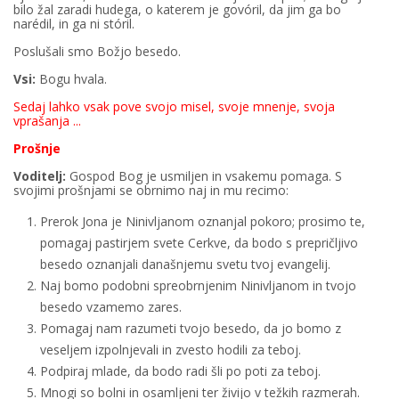
bilo žal zaradi hudega, o katerem je govóril, da jim ga bo
narédil, in ga ni stóril.
Poslušali smo Božjo besedo.
Vsi:
Bogu hvala.
Sedaj lahko vsak pove svojo misel, svoje mnenje, svoja
vprašanja ...
Prošnje
Voditelj:
Gospod Bog je usmiljen in vsakemu pomaga. S
svojimi prošnjami se obrnimo naj in mu recimo:
Prerok Jona je Ninivljanom oznanjal pokoro; prosimo te,
pomagaj pastirjem svete Cerkve, da bodo s prepričljivo
besedo oznanjali današnjemu svetu tvoj evangelij.
Naj bomo podobni spreobrnjenim Ninivljanom in tvojo
besedo vzamemo zares.
Pomagaj nam razumeti tvojo besedo, da jo bomo z
veseljem izpolnjevali in zvesto hodili za teboj.
Podpiraj mlade, da bodo radi šli po poti za teboj.
Mnogi so bolni in osamljeni ter živijo v težkih razmerah.