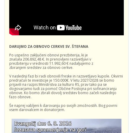
DARUJMO ZA OBNOVO CERKVE SV. ŠTEFANA
Po uspešno zaključeni obnovi prezbiterija, ki je
znašala 206.892,48 €. In prenovljeni razsvetljavi v
prezbiteriju v vrednosti 11.992,60 € nadaljujemo z
zbiranjem sredstev za obnovo cerkve.
V naslednji fazi bi radi obnovili freske in razsvetljavo kupole. Okvirni
predračun te investicije je 150.000€. V letu 2027/2028 se bomo
prijavili na razpis Ministrstva za kulturo RS, prav tako pa se
dogovarjamo tudi za pomoč Občine Postojna pri sofinanciranju
obnove. Ko bomo zbrali dovolj sredstev bomo začeli naslednjo
fazo obnove.
Še naprej vabljeni k darovanju po svojih zmožnostih. Bog povrni
vsem darovalcem in donatorjem.