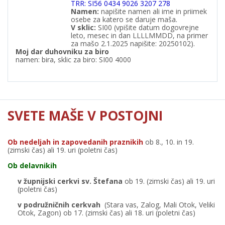
TRR: SI56 0434 9026 3207 278
Namen:
napišite namen ali ime in priimek
osebe za katero se daruje maša.
V
sklic:
SI00 (vpišite datum dogovrejne
leto, mesec in dan LLLLMMDD, na primer
za mašo 2.1.2025 napišite: 20250102).
Moj dar duhovniku za biro
namen: bira, sklic za biro: SI00 4000
SVETE MAŠE V POSTOJNI
Ob nedeljah in zapovedanih praznikih
ob 8., 10. in 19.
(zimski čas) ali 19. uri (poletni čas)
Ob delavnikih
v župnijski cerkvi sv. Štefana
ob 19. (zimski čas) ali 19. uri
(poletni čas)
v podružničnih cerkvah
(Stara vas, Zalog, Mali Otok, Veliki
Otok, Zagon) ob 17. (zimski čas) ali 18. uri (poletni čas)