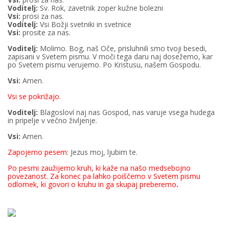
Voditelj:
Sv. Rok, zavetnik zoper kužne bolezni
Vsi:
prosi za nas.
Voditelj:
Vsi Božji svetniki in svetnice
Vsi:
prosite za nas.
Voditelj:
Molimo. Bog, naš Oče, prisluhnili smo tvoji besedi,
zapisani v Svetem pismu. V moči tega daru naj dosežemo, kar
po Svetem pismu verujemo. Po Kristusu, našem Gospodu.
Vsi:
Amen.
Vsi se pokrižajo.
Voditelj:
Blagosloví naj nas Gospod, nas varuje vsega hudega
in pripelje v večno življenje.
Vsi:
Amen.
Zapojemo pesem
: Jezus moj, ljubim te.
Po pesmi zaužijemo kruh, ki kaže na našo medsebojno
povezanost. Za konec pa lahko poiščemo v Svetem pismu
odlomek, ki govori o kruhu in ga skupaj preberemo
.