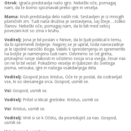
Otrok
: Igrača predstavlja našo igro. Nebeški oče, pomagaj
nam, da te bomo spoznavali preko igre in veselja.
Mama:
Kruh predstavlja delo naših rok. Sestavljen je iz mnogih
pšeničnih zrn. Tudi naša družina je sestavljena, saj šteje…..toliko
članov. Nebeški oče, pomagaj nam, da bi bili med seboj
povezani kot so zrna v kruhu.
Voditelj:
Jona je bil poslan v Ninive, da bi ljudi poklical k temu,
da bi spremenili življenje. Najprej se je upiral, toda navsezadnje
je le izpolnil naročilo Boga. Vabilo k spreobrnjenju in spremembi
na boljše je namenjeno tudi nam. Odvrnimo se od greha,
priznajmo svoje slabosti in očistimo svoja srca vsega, česar nas
on ne bi bil vesel. Pokažimo veselje in ljubezen do Svetega
pisma, verouka, igre in našega vsakdanjega dela.
Voditelj:
Gospod Jezus Kristus, Oče te je poslal, da ozdravljaš
vse, ki so skesanega srca. Gospod, usmili se.
Vsi:
Gospod, usmili se.
Voditelj:
Prišel si klicat grešnike. Kristus, usmili se.
Vsi:
Kristus, usmili se.
Voditelj:
Vrnil si se k Očetu, da posreduješ za nas. Gospod,
usmili se.