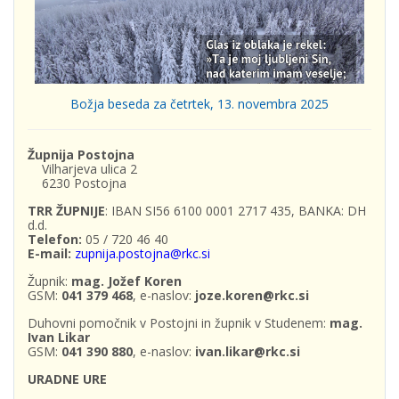
Božja beseda za četrtek, 13. novembra 2025
Župnija Postojna
Vilharjeva ulica 2
6230 Postojna
TRR ŽUPNIJE
: IBAN SI56 6100 0001 2717 435, BANKA: DH
d.d.
Telefon:
05 / 720 46 40
E-mail:
zupnija.postojna@rkc.si
Župnik:
mag. Jožef Koren
GSM:
041 379 468
, e-naslov:
joze.koren@rkc.si
Duhovni pomočnik v Postojni in župnik v Studenem:
mag.
Ivan Likar
GSM:
041 390 880
, e-naslov:
ivan.likar@rkc.si
URADNE URE