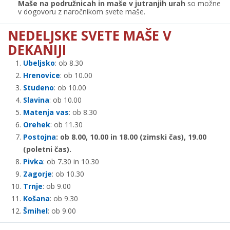
Maše na podružnicah in maše v jutranjih urah
so možne
v dogovoru z naročnikom svete maše.
NEDELJSKE SVETE MAŠE V
DEKANIJI
Ubeljsko
: ob 8.30
Hrenovice
: ob 10.00
Studeno
: ob 10.00
Slavina
: ob 10.00
Matenja vas
: ob 8.30
Orehek
: ob 11.30
Postojna
: ob 8.00, 10.00 in 18.00 (zimski čas), 19.00
(poletni čas).
Pivka
: ob 7.30 in 10.30
Zagorje
: ob 10.30
Trnje
: ob 9.00
Košana
: ob 9.30
Šmihel
: ob 9.00