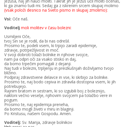
Jezusa, naj jih nauči moliti. Takrat jih je Jezus učil moliti očenaš,
ki ga znamo tudi mi. Sedaj ga z iskrenim srcem skupaj molimo
(vsak položi desnico na Sveto pismo in skupaj zmolimo):
Vsi:
Oče naš.
Voditelj
moli molitev v času bolezni:
Usmiljeni Oče,
tvoj Sin se je rodil, da bi nas odrešil.
Prosimo te, podeli vsem, ki trpijo zaradi epidemije,
zdravje, potrpežljivost in moč.
V svoji dobroti tolaži bolnike in njihove svojce,
nam pa odpri oči za vsako stisko in daj,
da bomo trpečim pomagali z dejanji.
Naj tudi v bolezni, trpljenju in preizkušnjah doživljamo tvojo
bližino.
Podpiraj zdravstvene delavce in vse, ki skrbijo za bolnike.
Prosimo te, naj bodo cepiva in zdravila dostopna vsem, ki jih
potrebujejo.
Rajnim bratom in sestram, ki so izgubili boj z boleznijo,
nakloni večno veselje, njihovim svojcem pa tolažbo vere in
pogum.
Prosimo te, naj epidemija preneha,
da bomo mogli živeti v miru in blaginji.
Po Kristusu, našem Gospodu. Amen.
Voditelj:
Sv. Marija, zdravje bolnikov
Vsi:
prosi za nas.