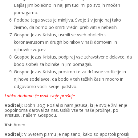
Lajšaj jim bolečino in naj jim tudi mi po svojih močeh
pomagamo.
Podoba tega sveta je minljiva. Svoje življenje naj tako
živimo, da bomo po smrti vredni prebivati v nebesih.
Gospod Jezus Kristus, usmili se vseh obolelih s
koronavirusom in drugih bolnikov v naši domovini in
njihovih svojcev.
Gospod Jezus Kristus, podpiraj vse zdravstvene delavce, da
bodo skrbeli za bolnike in jim pomagali.
Gospod Jezus Kristus, prosimo te za državne voditelje in
njihove sodelavce, da bodo v teh težkih časih modro in
odgovorno vodili svoje ljudstvo.
Lahko dodamo še vsak svoje prošnje....
Voditelj:
Dobri Bog! Poslal si nam Jezusa, ki je svoje življenje
popolnoma daroval za nas. Usliši vse te naše prošnje, po
Kristusu, našem Gospodu.
Vsi:
Amen.
Voditelj:
V Svetem pismu je napisano, kako so apostoli prosili