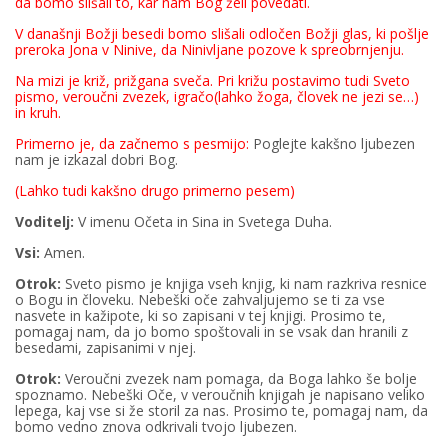
da bomo slišali to, kar nam Bog želi povedati.
V današnji Božji besedi bomo slišali odločen Božji glas, ki pošlje
preroka Jona v Ninive, da Ninivljane pozove k spreobrnjenju.
Na mizi je križ, prižgana sveča. Pri križu postavimo tudi Sveto
pismo, veroučni zvezek, igračo(lahko žoga, človek ne jezi se…)
in kruh.
Primerno je, da začnemo s pesmijo:
Poglejte kakšno ljubezen
nam je izkazal dobri Bog.
(Lahko tudi kakšno drugo primerno pesem)
Voditelj:
V imenu Očeta in Sina in Svetega Duha.
Vsi:
Amen.
Otrok:
Sveto pismo je knjiga vseh knjig, ki nam razkriva resnice
o Bogu in človeku. Nebeški oče zahvaljujemo se ti za vse
nasvete in kažipote, ki so zapisani v tej knjigi. Prosimo te,
pomagaj nam, da jo bomo spoštovali in se vsak dan hranili z
besedami, zapisanimi v njej.
Otrok:
Veroučni zvezek nam pomaga, da Boga lahko še bolje
spoznamo. Nebeški Oče, v veroučnih knjigah je napisano veliko
lepega, kaj vse si že storil za nas. Prosimo te, pomagaj nam, da
bomo vedno znova odkrivali tvojo ljubezen.