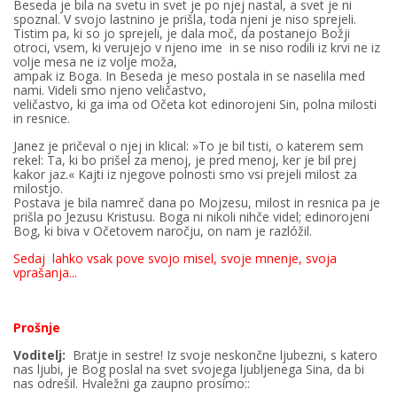
Beseda je bila na svetu in svet je po njej nastal, a svet je ni
spoznal. V svojo lastnino je prišla, toda njeni je niso sprejeli.
Tistim pa, ki so jo sprejeli, je dala moč, da postanejo Božji
otroci, vsem, ki verujejo v njeno ime in se niso rodili iz krvi ne iz
volje mesa ne iz volje moža,
ampak iz Boga. In Beseda je meso postala in se naselila med
nami. Videli smo njeno veličastvo,
veličastvo, ki ga ima od Očeta kot edinorojeni Sin, polna milosti
in resnice.
Janez je pričeval o njej in klical: »To je bil tisti, o katerem sem
rekel: Ta, ki bo prišel za menoj, je pred menoj, ker je bil prej
kakor jaz.« Kajti iz njegove polnosti smo vsi prejeli milost za
milostjo.
Postava je bila namreč dana po Mojzesu, milost in resnica pa je
prišla po Jezusu Kristusu. Boga ni nikoli nihče videl; edinorojeni
Bog, ki biva v Očetovem naročju, on nam je razlóžil.
Sedaj lahko vsak pove svojo misel, svoje mnenje, svoja
vprašanja...
Prošnje
Voditelj:
Bratje in sestre! Iz svoje neskončne ljubezni, s katero
nas ljubi, je Bog poslal na svet svojega ljubljenega Sina, da bi
nas odrešil. Hvaležni ga zaupno prosímo::