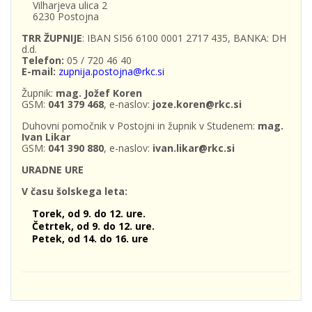
Vilharjeva ulica 2
6230 Postojna
TRR ŽUPNIJE
: IBAN SI56 6100 0001 2717 435, BANKA: DH
d.d.
Telefon:
05 / 720 46 40
E-mail:
zupnija.postojna@rkc.si
Župnik:
mag. Jožef Koren
GSM:
041 379 468
, e-naslov:
joze.koren@rkc.si
Duhovni pomočnik v Postojni in župnik v Studenem:
mag.
Ivan Likar
GSM:
041 390 880
, e-naslov:
ivan.likar@rkc.si
URADNE URE
V času šolskega leta:
Torek, od 9. do 12. ure.
Četrtek, od 9. do 12. ure.
Petek, od 14. do 16. ure