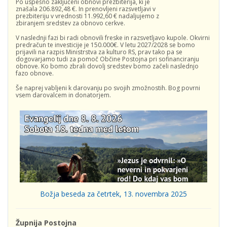
Po uspešno zaključeni obnovi prezbiterija, ki je
znašala 206.892,48 €. In prenovljeni razsvetljavi v
prezbiteriju v vrednosti 11.992,60 € nadaljujemo z
zbiranjem sredstev za obnovo cerkve.
V naslednji fazi bi radi obnovili freske in razsvetljavo kupole. Okvirni
predračun te investicije je 150.000€. V letu 2027/2028 se bomo
prijavili na razpis Ministrstva za kulturo RS, prav tako pa se
dogovarjamo tudi za pomoč Občine Postojna pri sofinanciranju
obnove. Ko bomo zbrali dovolj sredstev bomo začeli naslednjo
fazo obnove.
Še naprej vabljeni k darovanju po svojih zmožnostih. Bog povrni
vsem darovalcem in donatorjem.
Božja beseda za četrtek, 13. novembra 2025
Župnija Postojna