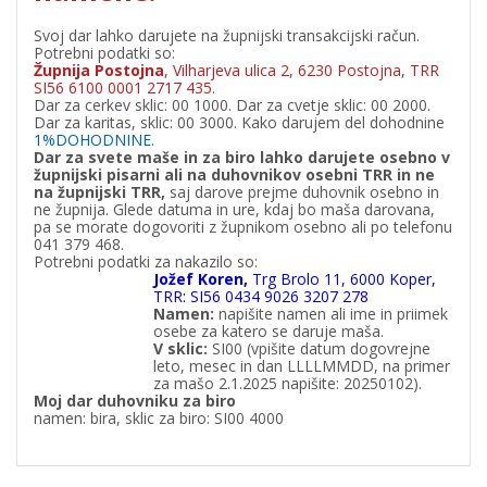
Svoj dar lahko darujete na župnijski transakcijski račun.
Potrebni podatki so:
Župnija Postojna
, Vilharjeva ulica 2, 6230 Postojna, TRR
SI56 6100 0001 2717 435.
Dar za cerkev sklic: 00 1000. Dar za cvetje sklic: 00 2000.
Dar za karitas, sklic: 00 3000. Kako darujem del dohodnine
1%DOHODNINE.
Dar za svete maše in za biro lahko darujete osebno v
župnijski pisarni ali na duhovnikov osebni TRR in ne
na župnijski TRR,
saj darove prejme duhovnik osebno in
ne župnija. Glede datuma in ure, kdaj bo maša darovana,
pa se morate dogovoriti z župnikom osebno ali po telefonu
041 379 468.
Potrebni podatki za nakazilo so:
Jožef Koren,
Trg Brolo 11, 6000 Koper,
TRR: SI56 0434 9026 3207 278
Namen:
napišite namen ali ime in priimek
osebe za katero se daruje maša.
V
sklic:
SI00 (vpišite datum dogovrejne
leto, mesec in dan LLLLMMDD, na primer
za mašo 2.1.2025 napišite: 20250102).
Moj dar duhovniku za biro
namen: bira, sklic za biro: SI00 4000