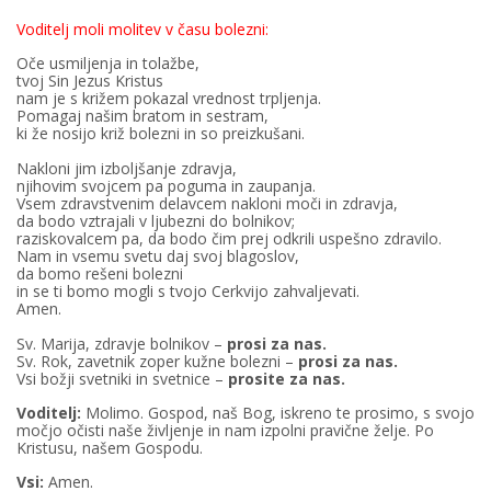
Voditelj moli molitev v času bolezni:
Oče usmiljenja in tolažbe,
tvoj Sin Jezus Kristus
nam je s križem pokazal vrednost trpljenja.
Pomagaj našim bratom in sestram,
ki že nosijo križ bolezni in so preizkušani.
Nakloni jim izboljšanje zdravja,
njihovim svojcem pa poguma in zaupanja.
Vsem zdravstvenim delavcem nakloni moči in zdravja,
da bodo vztrajali v ljubezni do bolnikov;
raziskovalcem pa, da bodo čim prej odkrili uspešno zdravilo.
Nam in vsemu svetu daj svoj blagoslov,
da bomo rešeni bolezni
in se ti bomo mogli s tvojo Cerkvijo zahvaljevati.
Amen.
Sv. Marija, zdravje bolnikov –
prosi za nas.
Sv. Rok, zavetnik zoper kužne bolezni –
prosi za nas.
Vsi božji svetniki in svetnice –
prosite za nas.
Voditelj:
Molimo. Gospod, naš Bog, iskreno te prosimo, s svojo
močjo očisti naše življenje in nam izpolni pravične želje. Po
Kristusu, našem Gospodu.
Vsi:
Amen.