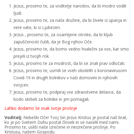
Jezus, prosimo te, za voditelje narodov, da bi modro vodili
ljudi.
Jezus, prosimo te, za naše družine, da bi živele iz upanja in
vere vate, ki si Ljubezen.
Jezus , prosimo te, za osamljene otroke, da bi kljub
zapuščenosti čutili, da je Bog njihov Oče.
Jezus, prosimo te, da bomo vedno hvaležni za vse, kar smo
prejeli iz tvojih rok.
Jezus, prosimo te za modrost, da bi se znali prav odločati.
Jezus, prosimo te, usmili se vseh obolelih s koronavirusom
Covid-19 in drugih bolnikov v naši domovini in njihovih
svojcev.
Jezus, prosimo te, podpiraj vse zdravstvene delavce, da
bodo skrbeli za bolnike in jim pomagali.
Lahko dodamo še vsak svoje prošnje
Voditelj:
Nebeški Oče! Tvoj Sin Jezus Kristus je postal naš brat,
ko je po Svetem Duhu postal človek in se naselil med nami.
Prosimo te, usliši naše izrečene in neizrečene prošnje. Po
Kristusu, našem Gospodu.