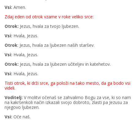
Vsi:
Amen.
Zdaj eden od otrok vzame v roke veliko srce:
Otrok:
Jezus, hvala za tvojo ljubezen.
Vsi:
Hvala, Jezus.
Otrok
: Jezus, hvala za ljubezen naših staršev.
Vsi:
Hvala, Jezus.
Otrok:
Jezus, hvala za ljubezen učiteljev in katehetov.
Vsi:
Hvala, Jezus.
Tisti otrok, ki drži srce, ga položi na tako mesto, da ga bodo vsi
videli.
Voditelj:
V molitvi očenaš se zahvalimo Bogu za vse, ki so nam
na kakršenkoli način izkazali svojo dobroto, zlasti pa Jezusu za
njegovo ljubezen.
Vsi:
Oče naš.