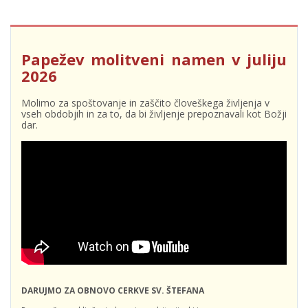
Papežev molitveni namen v juliju
2026
Molimo za spoštovanje in zaščito človeškega življenja v
vseh obdobjih in za to, da bi življenje prepoznavali kot Božji
dar.
DARUJMO ZA OBNOVO CERKVE SV. ŠTEFANA