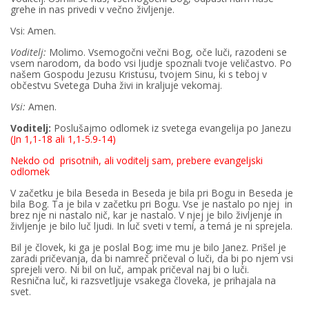
grehe in nas privedi v večno življenje.
Vsi: Amen.
Voditelj:
Molimo. Vsemogočni večni Bog, oče luči, razodeni se
vsem narodom, da bodo vsi ljudje spoznali tvoje veličastvo. Po
našem Gospodu Jezusu Kristusu, tvojem Sinu, ki s teboj v
občestvu Svetega Duha živi in kraljuje vekomaj.
Vsi:
Amen.
Voditelj:
Poslušajmo odlomek iz svetega evangelija po Janezu
(Jn 1,1-18 ali 1,1-5.9-14)
Nekdo od prisotnih
, ali
voditelj sam, prebere evangeljski
odlomek
V začetku je bila Beseda in Beseda je bila pri Bogu in Beseda je
bila Bog. Ta je bila v začetku pri Bogu. Vse je nastalo po njej in
brez nje ni nastalo nič, kar je nastalo. V njej je bilo življenje in
življenje je bilo luč ljudi. In luč sveti v temí, a temá je ni sprejela.
Bil je človek, ki ga je poslal Bog; ime mu je bilo Janez. Prišel je
zaradi pričevanja, da bi namreč pričeval o luči, da bi po njem vsi
sprejeli vero. Ni bil on luč, ampak pričeval naj bi o luči.
Resnična luč, ki razsvetljuje vsakega človeka, je prihajala na
svet.