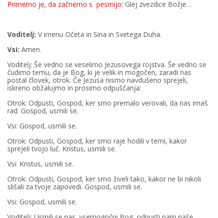
Primerno je, da začnemo s pesmijo:
Glej zvezdice Božje…
Voditelj:
V imenu Očeta in Sina in Svetega Duha.
Vsi:
Amen.
Voditelj: Še vedno se veselimo Jezusovega rojstva. Še vedno se
čudimo temu, da je Bog, ki je velik in mogočen, zaradi nas
postal človek, otrok. Če Jezusa nismo navdušeno sprejeli,
iskreno obžalujmo in prosimo odpuščanja:
Otrok: Odpusti, Gospod, ker smo premalo verovali, da nas imaš
rad. Gospod, usmili se.
Vsi: Gospod, usmili se.
Otrok: Odpusti, Gospod, ker smo raje hodili v temi, kakor
sprejeli tvojo luč. Kristus, usmili se.
Vsi: Kristus, usmili se.
Otrok: Odpusti, Gospod, ker smo živeli tako, kakor ne bi nikoli
slišali za tvoje zapovedi. Gospod, usmili se.
Vsi: Gospod, usmili se.
Voditelj: Usmili se nas, vsemogočni Bog, odpusti nam naše