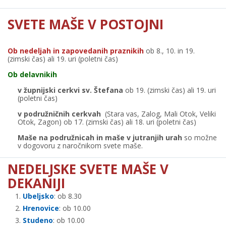
SVETE MAŠE V POSTOJNI
Ob nedeljah in zapovedanih praznikih
ob 8., 10. in 19.
(zimski čas) ali 19. uri (poletni čas)
Ob delavnikih
v župnijski cerkvi sv. Štefana
ob 19. (zimski čas) ali 19. uri
(poletni čas)
v podružničnih cerkvah
(Stara vas, Zalog, Mali Otok, Veliki
Otok, Zagon) ob 17. (zimski čas) ali 18. uri (poletni čas)
Maše na podružnicah in maše v jutranjih urah
so možne
v dogovoru z naročnikom svete maše.
NEDELJSKE SVETE MAŠE V
DEKANIJI
Ubeljsko
: ob 8.30
Hrenovice
: ob 10.00
Studeno
: ob 10.00