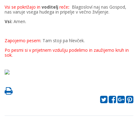
Vsi se pokrižajo in
voditelj
reče
:
Blagosloví naj nas Gospod,
nas varuje vsega hudega in pripelje v večno življenje.
Vsi:
Amen.
Zapojemo pesem
: Tam stoji pa hlevček.
Po pesmi si v prijetnem vzdušju podelimo in zaužijemo kruh in
sok.