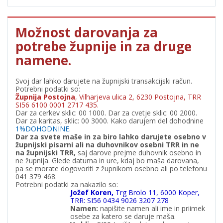
Možnost darovanja za
potrebe župnije in za druge
namene.
Svoj dar lahko darujete na župnijski transakcijski račun.
Potrebni podatki so:
Župnija Postojna
, Vilharjeva ulica 2, 6230 Postojna, TRR
SI56 6100 0001 2717 435.
Dar za cerkev sklic: 00 1000. Dar za cvetje sklic: 00 2000.
Dar za karitas, sklic: 00 3000. Kako darujem del dohodnine
1%DOHODNINE.
Dar za svete maše in za biro lahko darujete osebno v
župnijski pisarni ali na duhovnikov osebni TRR in ne
na župnijski TRR,
saj darove prejme duhovnik osebno in
ne župnija. Glede datuma in ure, kdaj bo maša darovana,
pa se morate dogovoriti z župnikom osebno ali po telefonu
041 379 468.
Potrebni podatki za nakazilo so:
Jožef Koren,
Trg Brolo 11, 6000 Koper,
TRR: SI56 0434 9026 3207 278
Namen:
napišite namen ali ime in priimek
osebe za katero se daruje maša.