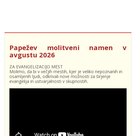
Papežev molitveni namen v
avgustu 2026
ZA EVANGELIZACIJO MEST
Molimo, da bi v večjih mestih, kjer je veliko nepoznanih in
osamljenih ljudi, odkrivali nove možnosti za širjenje
evangelija in ustvarjalnosti v skupnostih.