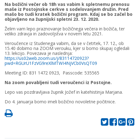
Na božični večer ob 18h vas vabim k spletnemu prenosu
maše iz Postojnske cerkve s sodelovanjem družin. Pred
mašo bo tudi kratek božični program. Kdaj se bo začel bo
objavljeno na župnijski spletni 23. 12. 2020.
Želim vam lepo praznovanje božičnega večera in božiča, ter
veliko zdravja in zadovoljstva v novem letu 2021.
Veroučence iz Studenega vabim, da se v četrtek, 17. 12., ob
15.40 dobimo na ZOOM verouku, kjer si bomo skupaj ogledali
13. lekcijo. Povezava je naslednja:
https://us02web.zoom.us/j/83114720923?
pwd=RGUrU1FzVG9reXlMTWI4NjVCb0VsQT09
Meeting ID: 831 1472 0923,
Passcode: 535565
Na zoom povabljeni tudi veroučenci iz Postojne.
Lepo vas pozdravljava župnik Jožef in katehistinja Marjana.
Do 4. januarja bomo imeli božično novoletne počitnice.