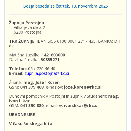
Božja beseda za četrtek, 13. novembra 2025
Župnija Postojna
Vilharjeva ulica 2
6230 Postojna
TRR ŽUPNIJE
: IBAN SI56 6100 0001 2717 435, BANKA: DH
d.d.
Matična številka:
1421603000
Davčna številka:
50855271
Telefon:
05 / 720 46 40
E-mail:
zupnija.postojna@rkc.si
Župnik:
mag. Jožef Koren
GSM:
041 379 468
, e-naslov:
joze.koren@rkc.si
Duhovni pomočnik v Postojni in župnik v Studenem:
mag.
Ivan Likar
GSM:
041 390 880
, e-naslov:
ivan.likar@rkc.si
URADNE URE
V času šolskega leta: