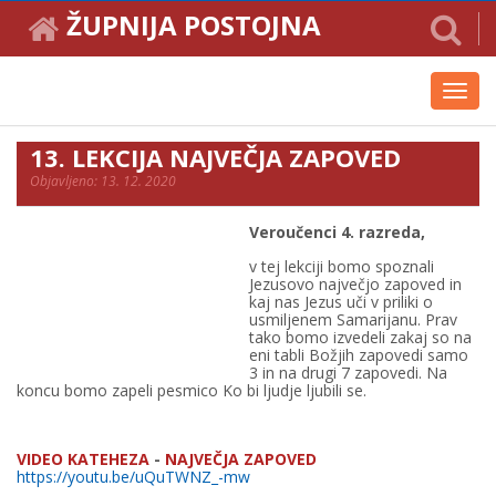
ŽUPNIJA POSTOJNA
Toggl
navig
13. LEKCIJA NAJVEČJA ZAPOVED
Objavljeno: 13. 12. 2020
Veroučenci 4. razreda,
v tej lekciji bomo spoznali
Jezusovo največjo zapoved in
kaj nas Jezus uči v priliki o
usmiljenem Samarijanu. Prav
tako bomo izvedeli zakaj so na
eni tabli Božjih zapovedi samo
3 in na drugi 7 zapovedi. Na
koncu bomo zapeli pesmico Ko bi ljudje ljubili se.
VIDEO KATEHEZA
-
NAJVEČJA ZAPOVED
https://youtu.be/uQuTWNZ_-mw