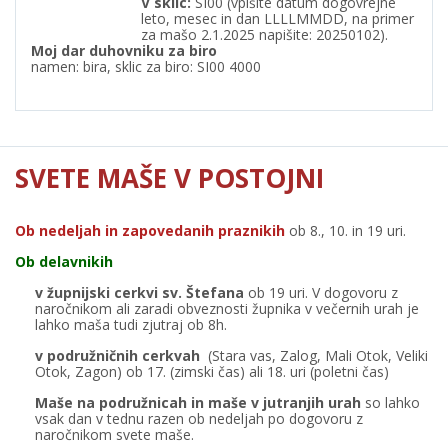
V
sklic:
SI00 (vpišite datum dogovrejne
leto, mesec in dan LLLLMMDD, na primer
za mašo 2.1.2025 napišite: 20250102).
Moj dar duhovniku za biro
namen: bira, sklic za biro: SI00 4000
SVETE MAŠE V POSTOJNI
Ob nedeljah in zapovedanih praznikih
ob 8., 10. in 19 uri.
Ob delavnikih
v župnijski cerkvi sv. Štefana
ob 19 uri. V dogovoru z
naročnikom ali zaradi obveznosti župnika v večernih urah je
lahko maša tudi zjutraj ob 8h.
v podružničnih cerkvah
(Stara vas, Zalog, Mali Otok, Veliki
Otok, Zagon) ob 17. (zimski čas) ali 18. uri (poletni čas)
Maše na podružnicah in maše v jutranjih urah
so lahko
vsak dan v tednu razen ob nedeljah po dogovoru z
naročnikom svete maše.