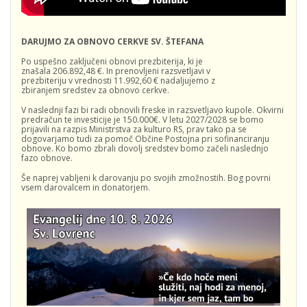
DARUJMO ZA OBNOVO CERKVE SV. ŠTEFANA
Po uspešno zaključeni obnovi prezbiterija, ki je
znašala 206.892,48 €. In prenovljeni razsvetljavi v
prezbiteriju v vrednosti 11.992,60 € nadaljujemo z
zbiranjem sredstev za obnovo cerkve.
V naslednji fazi bi radi obnovili freske in razsvetljavo kupole. Okvirni
predračun te investicije je 150.000€. V letu 2027/2028 se bomo
prijavili na razpis Ministrstva za kulturo RS, prav tako pa se
dogovarjamo tudi za pomoč Občine Postojna pri sofinanciranju
obnove. Ko bomo zbrali dovolj sredstev bomo začeli naslednjo
fazo obnove.
Še naprej vabljeni k darovanju po svojih zmožnostih. Bog povrni
vsem darovalcem in donatorjem.