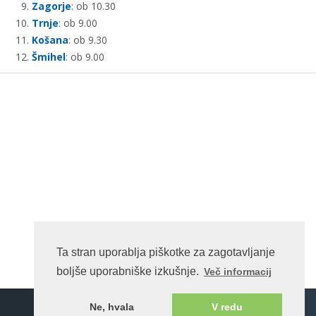
Zagorje
: ob 10.30
Trnje
: ob 9.00
Košana
: ob 9.30
Šmihel
: ob 9.00
Arso vreme.si
Ta stran uporablja piškotke za zagotavljanje
boljše uporabniške izkušnje.
Več informacij
Spletna stran na enotnem portalu ©rkc.si cms.
Ne, hvala
V redu