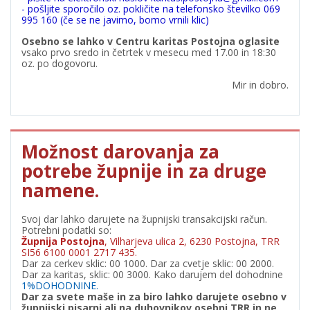
- pošljite sporočilo oz. pokličite na telefonsko številko 069
995 160 (če se ne javimo, bomo vrnili klic)
Osebno se lahko v Centru karitas Postojna oglasite
vsako prvo sredo in četrtek v mesecu med 17.00 in 18:30
oz. po dogovoru.
Mir in dobro.
Možnost darovanja za
potrebe župnije in za druge
namene.
Svoj dar lahko darujete na župnijski transakcijski račun.
Potrebni podatki so:
Župnija Postojna
, Vilharjeva ulica 2, 6230 Postojna, TRR
SI56 6100 0001 2717 435.
Dar za cerkev sklic: 00 1000. Dar za cvetje sklic: 00 2000.
Dar za karitas, sklic: 00 3000. Kako darujem del dohodnine
1%DOHODNINE.
Dar za svete maše in za biro lahko darujete osebno v
župnijski pisarni ali na duhovnikov osebni TRR in ne