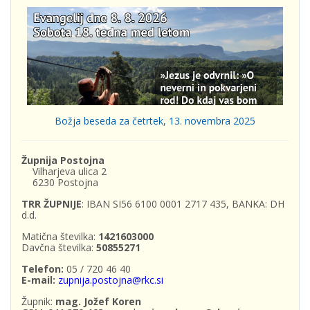
Božja beseda za četrtek, 13. novembra 2025
Župnija Postojna
Vilharjeva ulica 2
6230 Postojna
TRR ŽUPNIJE
: IBAN SI56 6100 0001 2717 435, BANKA: DH
d.d.
Matična številka:
1421603000
Davčna številka:
50855271
Telefon:
05 / 720 46 40
E-mail:
zupnija.postojna@rkc.si
Župnik:
mag. Jožef Koren