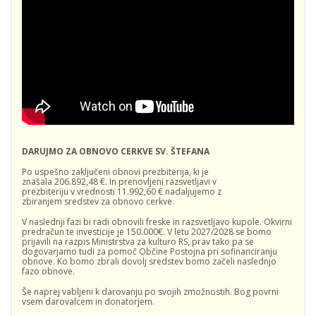
DARUJMO ZA OBNOVO CERKVE SV. ŠTEFANA
Po uspešno zaključeni obnovi prezbiterija, ki je
znašala 206.892,48 €. In prenovljeni razsvetljavi v
prezbiteriju v vrednosti 11.992,60 € nadaljujemo z
zbiranjem sredstev za obnovo cerkve.
V naslednji fazi bi radi obnovili freske in razsvetljavo kupole. Okvirni
predračun te investicije je 150.000€. V letu 2027/2028 se bomo
prijavili na razpis Ministrstva za kulturo RS, prav tako pa se
dogovarjamo tudi za pomoč Občine Postojna pri sofinanciranju
obnove. Ko bomo zbrali dovolj sredstev bomo začeli naslednjo
fazo obnove.
Še naprej vabljeni k darovanju po svojih zmožnostih. Bog povrni
vsem darovalcem in donatorjem.