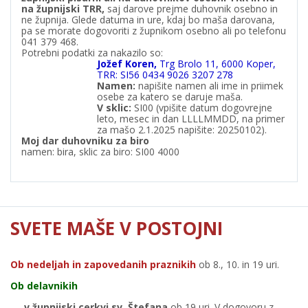
na župnijski TRR,
saj darove prejme duhovnik osebno in
ne župnija. Glede datuma in ure, kdaj bo maša darovana,
pa se morate dogovoriti z župnikom osebno ali po telefonu
041 379 468.
Potrebni podatki za nakazilo so:
Jožef Koren,
Trg Brolo 11, 6000 Koper,
TRR: SI56 0434 9026 3207 278
Namen:
napišite namen ali ime in priimek
osebe za katero se daruje maša.
V
sklic:
SI00 (vpišite datum dogovrejne
leto, mesec in dan LLLLMMDD, na primer
za mašo 2.1.2025 napišite: 20250102).
Moj dar duhovniku za biro
namen: bira, sklic za biro: SI00 4000
SVETE MAŠE V POSTOJNI
Ob nedeljah in zapovedanih praznikih
ob 8., 10. in 19 uri.
Ob delavnikih
v župnijski cerkvi sv. Štefana
ob 19 uri. V dogovoru z