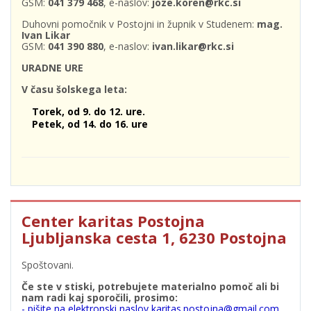
GSM:
041 379 468
, e-naslov:
joze.koren@rkc.si
Duhovni pomočnik v Postojni in župnik v Studenem:
mag.
Ivan Likar
GSM:
041 390 880
, e-naslov:
ivan.likar@rkc.si
URADNE URE
V času šolskega leta:
Torek, od 9. do 12. ure.
Petek, od 14. do 16. ure
Center karitas Postojna
Ljubljanska cesta 1, 6230 Postojna
Spoštovani.
Če ste v stiski, potrebujete materialno pomoč ali bi
nam radi kaj sporočili, prosimo:
- pišite na elektronski naslov karitas.postojna@gmail.com