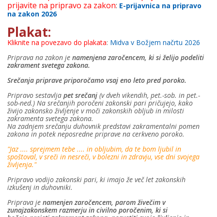
prijavite na pripravo za zakon
:
E-prijavnica na pripravo
na zakon 2026
Plakat:
Kliknite na povezavo do plakata
:
Midva v Božjem načrtu 2026
Priprava na zakon je
namenjena zaročencem, ki si želijo podeliti
zakrament svetega zakona.
Srečanja priprave priporočamo vsaj eno leto pred poroko.
Pripravo sestavlja
pet srečanj
(v dveh vikendih, pet.-sob. in pet.-
sob-ned.) Na srečanjih poročeni zakonski pari pričujejo, kako
živijo zakonsko življenje v moči zakonskih obljub in milosti
zakramenta svetega zakona.
Na zadnjem srečanju duhovnik predstavi zakramentalni pomen
zakona in potek neposredne priprave na cerkveno poroko.
"Jaz .... sprejmem tebe .... in obljubim, da te bom ljubil in
spoštoval, v sreči in nesreči, v bolezni in zdravju, vse dni svojega
življenja."
Pripravo vodijo zakonski pari, ki imajo že več let zakonskih
izkušenj in duhovniki.
Priprava je
namenjen zaročencem, parom živečim v
zunajzakonskem razmerju in civilno poročenim, ki si