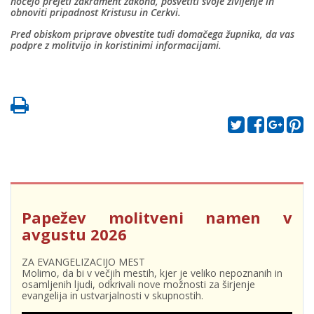
hočejo prejeti zakrament zakona, posvetiti svoje življenje in
obnoviti pripadnost Kristusu in Cerkvi.
Pred obiskom priprave obvestite tudi domačega župnika, da vas
podpre z molitvijo in koristinimi informacijami.
Papežev molitveni namen v
avgustu 2026
ZA EVANGELIZACIJO MEST
Molimo, da bi v večjih mestih, kjer je veliko nepoznanih in
osamljenih ljudi, odkrivali nove možnosti za širjenje
evangelija in ustvarjalnosti v skupnostih.