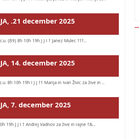
JA, .21 december 2025
u. (B9) 8h 10h 19h J J I † Janez Mulec †††...
JA, 14. december 2025
. 8h 10h 19h I J J †† Marija in Ivan Živic za žive in ...
JA, 7. december 2025
 19h J J I † Andrej Vadnov za žive in rajne †&...