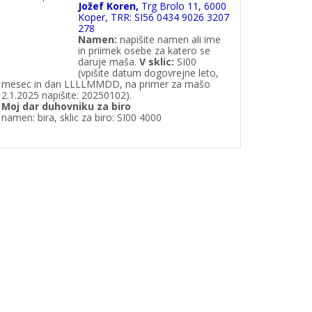
Jožef Koren,
Trg Brolo 11, 6000
Koper, TRR: SI56 0434 9026 3207
278
Namen:
napišite namen ali ime
in priimek osebe za katero se
daruje maša.
V
sklic:
SI00
(vpišite datum dogovrejne leto,
mesec in dan LLLLMMDD, na primer za mašo
2.1.2025 napišite: 20250102).
Moj dar duhovniku za biro
namen: bira, sklic za biro: SI00 4000