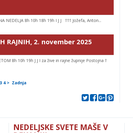
NEDELJA 8h 10h 18h 19h I J J ††† Jožefa, Anton...
H RAJNIH, 2. november 2025
 8h 10h 19h J J I za žive in rajne župnije Postojna †
3
4
>
Zadnja
NEDELJSKE SVETE MAŠE V