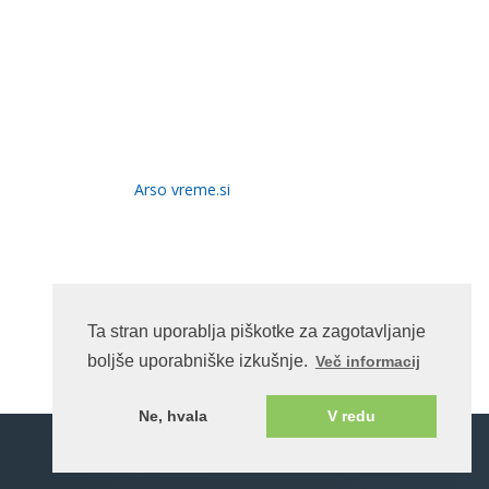
Arso vreme.si
Ta stran uporablja piškotke za zagotavljanje
boljše uporabniške izkušnje.
Več informacij
Ne, hvala
V redu
Katoliška Cerkev v Sloveniji
Bogoslužje Cerkve