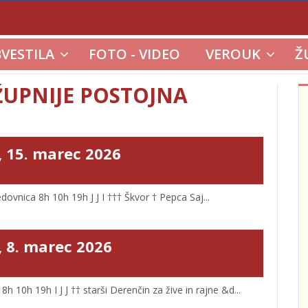
VESTILA
FOTO - VIDEO
VEROUK
Ž
UPNIJE POSTOJNA
, 15. marec 2026
vnica 8h 10h 19h J J I ††† Škvor † Pepca Saj...
, 8. marec 2026
10h 19h I J J †† starši Derenčin za žive in rajne &d...