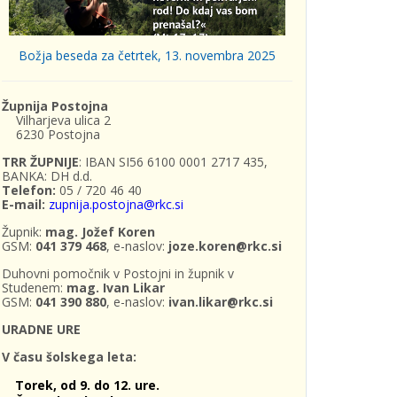
Božja beseda za četrtek, 13. novembra 2025
Župnija Postojna
Vilharjeva ulica 2
6230 Postojna
TRR ŽUPNIJE
: IBAN SI56 6100 0001 2717 435,
BANKA: DH d.d.
Telefon:
05 / 720 46 40
E-mail:
zupnija.postojna@rkc.si
Župnik:
mag. Jožef Koren
GSM:
041 379 468
, e-naslov:
joze.koren@rkc.si
Duhovni pomočnik v Postojni in župnik v
Studenem:
mag. Ivan Likar
GSM:
041 390 880
, e-naslov:
ivan.likar@rkc.si
URADNE URE
V času šolskega leta:
Torek, od 9. do 12. ure.