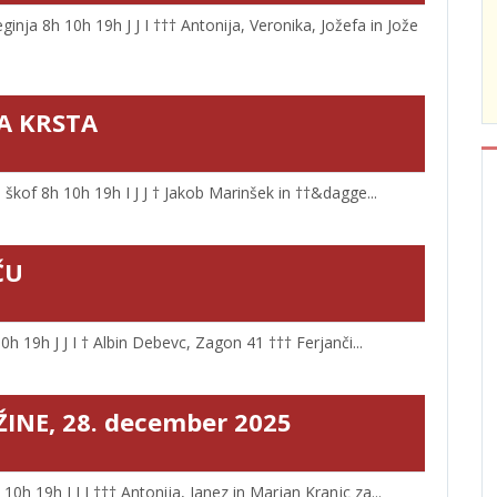
ja 8h 10h 19h J J I ††† Antonija, Veronika, Jožefa in Jože
GA KRSTA
kof 8h 10h 19h I J J † Jakob Marinšek in ††&dagge...
ČU
 19h J J I † Albin Debevc, Zagon 41 ††† Ferjanči...
ŽINE, 28. december 2025
h 19h I J J ††† Antonija, Janez in Marjan Kranjc za...