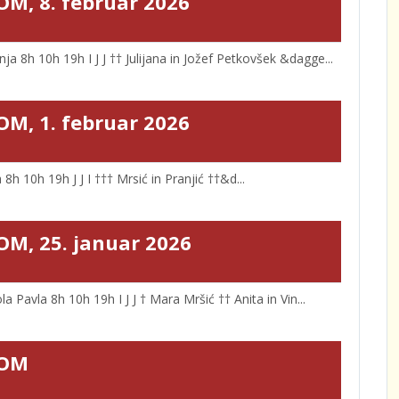
OM, 8. februar 2026
 8h 10h 19h I J J †† Julijana in Jožef Petkovšek &dagge...
OM, 1. februar 2026
h 10h 19h J J I ††† Mrsić in Pranjić ††&d...
OM, 25. januar 2026
avla 8h 10h 19h I J J † Mara Mršić †† Anita in Vin...
TOM