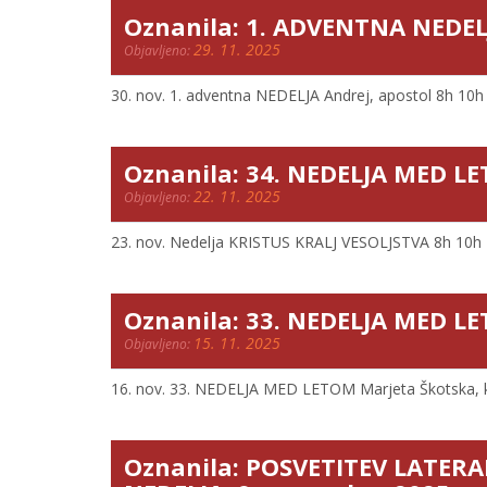
Oznanila: 1. ADVENTNA NEDEL
29. 11. 2025
Objavljeno:
30. nov. 1. adventna NEDELJA Andrej, apostol 8h 10h 14
Oznanila: 34. NEDELJA MED L
22. 11. 2025
Objavljeno:
23. nov. Nedelja KRISTUS KRALJ VESOLJSTVA 8h 10h 15h 
Oznanila: 33. NEDELJA MED L
15. 11. 2025
Objavljeno:
16. nov. 33. NEDELJA MED LETOM Marjeta Škotska, kral
Oznanila: POSVETITEV LATERA