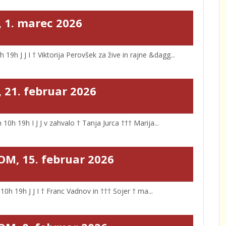
, 1. marec 2026
9h J J I † Viktorija Perovšek za žive in rajne &dagg...
 21. februar 2026
h 19h I J J v zahvalo † Tanja Jurca ††† Marija...
OM, 15. februar 2026
h 19h J J I † Franc Vadnov in ††† Sojer † ma...