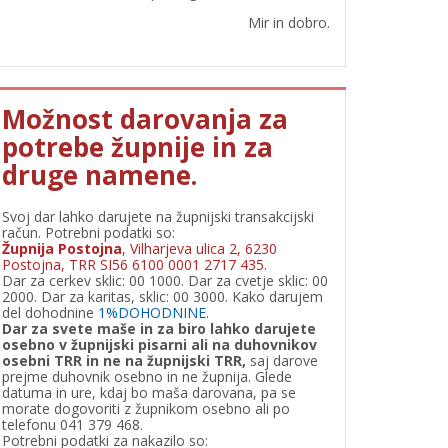
Mir in dobro.
Možnost darovanja za
potrebe župnije in za
druge namene.
Svoj dar lahko darujete na župnijski transakcijski
račun. Potrebni podatki so:
Župnija Postojna
, Vilharjeva ulica 2, 6230
Postojna, TRR SI56 6100 0001 2717 435.
Dar za cerkev sklic: 00 1000. Dar za cvetje sklic: 00
2000. Dar za karitas, sklic: 00 3000. Kako darujem
del dohodnine
1%DOHODNINE.
Dar za svete maše in za biro lahko darujete
osebno v župnijski pisarni ali na duhovnikov
osebni TRR in ne na župnijski TRR,
saj darove
prejme duhovnik osebno in ne župnija. Glede
datuma in ure, kdaj bo maša darovana, pa se
morate dogovoriti z župnikom osebno ali po
telefonu 041 379 468.
Potrebni podatki za nakazilo so: