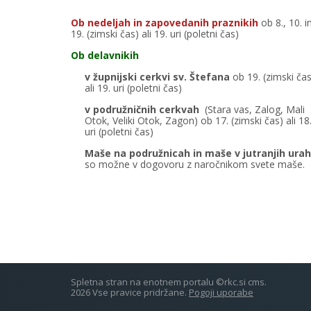
Ob nedeljah in zapovedanih praznikih
ob 8., 10. i
19. (zimski čas) ali 19. uri (poletni čas)
Ob delavnikih
v župnijski cerkvi sv. Štefana
ob 19. (zimski čas
ali 19. uri (poletni čas)
v podružničnih cerkvah
(Stara vas, Zalog, Mali
Otok, Veliki Otok, Zagon) ob 17. (zimski čas) ali 18
uri (poletni čas)
Maše na podružnicah in maše v jutranjih urah
so možne v dogovoru z naročnikom svete maše.
Spletna stran na enotnem portalu ©rkc.si cms.
2026 Vse pravice pridržane.
Pogoji uporabe