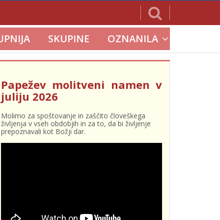
UPNIJA
SKUPINE
OZNANILA
Papežev molitveni namen v
juliju 2026
Molimo za spoštovanje in zaščito človeškega
življenja v vseh obdobjih in za to, da bi življenje
prepoznavali kot Božji dar.