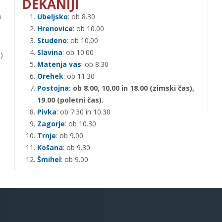
DEKANIJI
n
Ubeljsko
: ob 8.30
Hrenovice
: ob 10.00
Studeno
: ob 10.00
Slavina
: ob 10.00
)
Matenja vas
: ob 8.30
Orehek
: ob 11.30
.
Postojna
: ob 8.00, 10.00 in 18.00 (zimski čas),
19.00 (poletni čas).
Pivka
: ob 7.30 in 10.30
Zagorje
: ob 10.30
Trnje
: ob 9.00
Košana
: ob 9.30
Šmihel
: ob 9.00