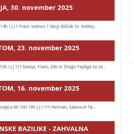
JA, 30. november 2025
h I J J † Franc Vadnov † Alojz Biščak Sv. Andrej...
ETOM, 23. november 2025
I J J ††† Marija, Franc, Edo in Drago Fajdiga za zd...
ETOM, 16. november 2025
jica 8h 10h 19h J J I ††† Herman, Sabina in †&...
NSKE BAZILIKE - ZAHVALNA