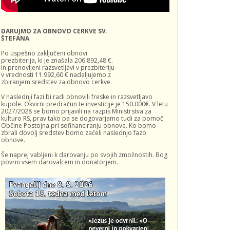
DARUJMO ZA OBNOVO CERKVE SV.
ŠTEFANA
Po uspešno zaključeni obnovi
prezbiterija, ki je znašala 206.892,48 €.
In prenovljeni razsvetljavi v prezbiteriju
v vrednosti 11.992,60 € nadaljujemo z
zbiranjem sredstev za obnovo cerkve.
V naslednji fazi bi radi obnovili freske in razsvetljavo
kupole. Okvirni predračun te investicije je 150.000€. V letu
2027/2028 se bomo prijavili na razpis Ministrstva za
kulturo RS, prav tako pa se dogovarjamo tudi za pomoč
Občine Postojna pri sofinanciranju obnove. Ko bomo
zbrali dovolj sredstev bomo začeli naslednjo fazo
obnove.
Še naprej vabljeni k darovanju po svojih zmožnostih. Bog
povrni vsem darovalcem in donatorjem.