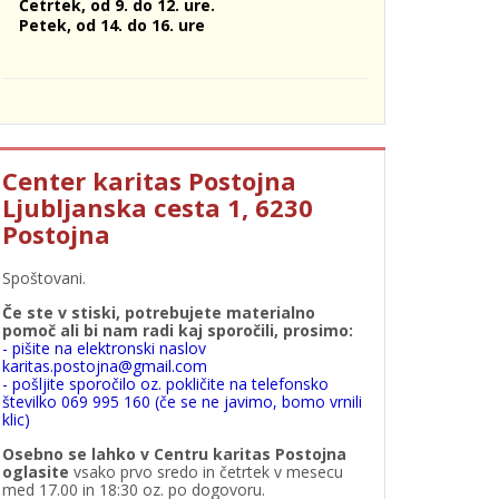
Četrtek, od 9. do 12. ure.
Petek, od 14. do 16. ure
Center karitas Postojna
Ljubljanska cesta 1, 6230
Postojna
Spoštovani.
Če ste v stiski, potrebujete materialno
pomoč ali bi nam radi kaj sporočili, prosimo:
- pišite na elektronski naslov
karitas.postojna@gmail.com
- pošljite sporočilo oz. pokličite na telefonsko
številko 069 995 160 (če se ne javimo, bomo vrnili
klic)
Osebno se lahko v Centru karitas Postojna
oglasite
vsako prvo sredo in četrtek v mesecu
med 17.00 in 18:30 oz. po dogovoru.