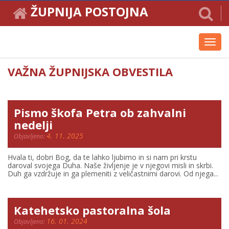
ŽUPNIJA POSTOJNA
Toggl
navig
VAŽNA ŽUPNIJSKA OBVESTILA
Pismo škofa Petra ob zahvalni
nedelji
4. 11. 2025
Objavljeno:
Hvala ti, dobri Bog, da te lahko ljubimo in si nam pri krstu
daroval svojega Duha. Naše življenje je v njegovi misli in skrbi.
Duh ga vzdržuje in ga plemeniti z veličastnimi darovi. Od njega...
Katehetsko pastoralna šola
16. 01. 2024
Objavljeno: