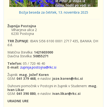
Božja beseda za četrtek, 13. novembra 2025
Župnija Postojna
Vilharjeva ulica 2
6230 Postojna
TRR ŽUPNIJE
: IBAN SI56 6100 0001 2717 435, BANKA: DH
d.d.
Matična številka:
1421603000
Davčna številka:
50855271
Telefon:
05 / 720 46 40
E-mail:
zupnija.postojna@rkc.si
Župnik:
mag. Jožef Koren
GSM:
041 379 468
, e-naslov:
joze.koren@rkc.si
Duhovni pomočnik v Postojni in župnik v Studenem:
mag.
Ivan Likar
GSM:
041 390 880
, e-naslov:
ivan.likar@rkc.si
URADNE URE