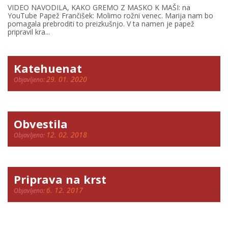
VIDEO NAVODILA, KAKO GREMO Z MASKO K MAŠI: na
YouTube Papež Frančišek: Molimo rožni venec. Marija nam bo
pomagala prebroditi to preizkušnjo. V ta namen je papež
pripravil kra...
Katehuenat
29. 01. 2020
Objavljeno:
Obvestila
12. 02. 2018
Objavljeno:
Priprava na krst
6. 12. 2017
Objavljeno: