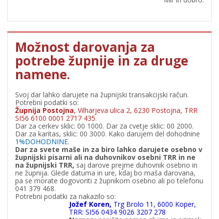
Možnost darovanja za
potrebe župnije in za druge
namene.
Svoj dar lahko darujete na župnijski transakcijski račun.
Potrebni podatki so:
Župnija Postojna
, Vilharjeva ulica 2, 6230 Postojna, TRR
SI56 6100 0001 2717 435.
Dar za cerkev sklic: 00 1000. Dar za cvetje sklic: 00 2000.
Dar za karitas, sklic: 00 3000. Kako darujem del dohodnine
1%DOHODNINE.
Dar za svete maše in za biro lahko darujete osebno v
župnijski pisarni ali na duhovnikov osebni TRR in ne
na župnijski TRR,
saj darove prejme duhovnik osebno in
ne župnija. Glede datuma in ure, kdaj bo maša darovana,
pa se morate dogovoriti z župnikom osebno ali po telefonu
041 379 468.
Potrebni podatki za nakazilo so:
Jožef Koren,
Trg Brolo 11, 6000 Koper,
TRR: SI56 0434 9026 3207 278