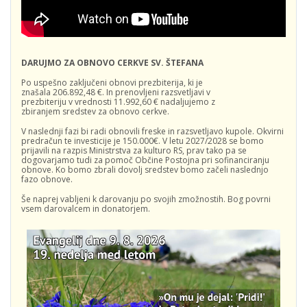
DARUJMO ZA OBNOVO CERKVE SV. ŠTEFANA
Po uspešno zaključeni obnovi prezbiterija, ki je
znašala 206.892,48 €. In prenovljeni razsvetljavi v
prezbiteriju v vrednosti 11.992,60 € nadaljujemo z
zbiranjem sredstev za obnovo cerkve.
V naslednji fazi bi radi obnovili freske in razsvetljavo kupole. Okvirni
predračun te investicije je 150.000€. V letu 2027/2028 se bomo
prijavili na razpis Ministrstva za kulturo RS, prav tako pa se
dogovarjamo tudi za pomoč Občine Postojna pri sofinanciranju
obnove. Ko bomo zbrali dovolj sredstev bomo začeli naslednjo
fazo obnove.
Še naprej vabljeni k darovanju po svojih zmožnostih. Bog povrni
vsem darovalcem in donatorjem.