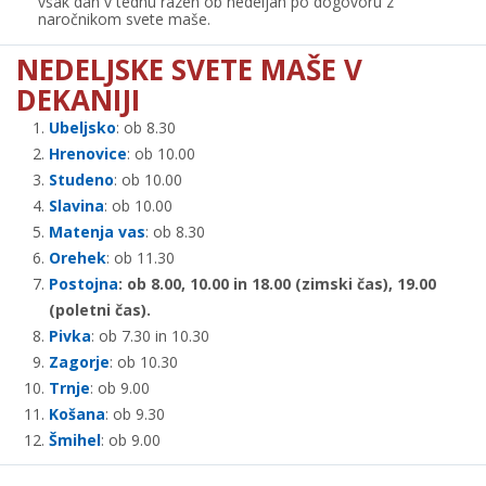
vsak dan v tednu razen ob nedeljah po dogovoru z
naročnikom svete maše.
NEDELJSKE SVETE MAŠE V
DEKANIJI
Ubeljsko
: ob 8.30
Hrenovice
: ob 10.00
Studeno
: ob 10.00
Slavina
: ob 10.00
Matenja vas
: ob 8.30
Orehek
: ob 11.30
Postojna
: ob 8.00, 10.00 in 18.00 (zimski čas), 19.00
(poletni čas).
Pivka
: ob 7.30 in 10.30
Zagorje
: ob 10.30
Trnje
: ob 9.00
Košana
: ob 9.30
Šmihel
: ob 9.00