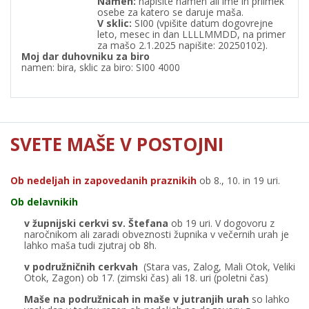
Namen:
napišite namen ali ime in priimek
osebe za katero se daruje maša.
V
sklic:
SI00 (vpišite datum dogovrejne
leto, mesec in dan LLLLMMDD, na primer
za mašo 2.1.2025 napišite: 20250102).
Moj dar duhovniku za biro
namen: bira, sklic za biro: SI00 4000
SVETE MAŠE V POSTOJNI
Ob nedeljah in zapovedanih praznikih
ob 8., 10. in 19 uri.
Ob delavnikih
v župnijski cerkvi sv. Štefana
ob 19 uri. V dogovoru z
naročnikom ali zaradi obveznosti župnika v večernih urah je
lahko maša tudi zjutraj ob 8h.
v podružničnih cerkvah
(Stara vas, Zalog, Mali Otok, Veliki
Otok, Zagon) ob 17. (zimski čas) ali 18. uri (poletni čas)
Maše na podružnicah in maše v jutranjih urah
so lahko