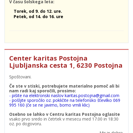
V času šolskega leta:
Torek, od 9. do 12. ure.
Petek, od 14. do 16. ure
Center karitas Postojna
Ljubljanska cesta 1, 6230 Postojna
Spoštovani.
Če ste v stiski, potrebujete materialno pomoč ali bi
nam radi kaj sporočili, prosimo:
- pišite na elektronski naslov karitas.postojna@gmail.com
- pošljite sporočilo oz. pokličite na telefonsko številko 069
995 160 (če se ne javimo, bomo vrnili klic)
Osebno se lahko v Centru karitas Postojna oglasite
vsako prvo sredo in četrtek v mesecu med 17.00 in 18:30
oz. po dogovoru.
Mir in dobro.